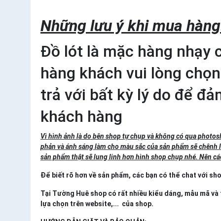
Những lưu ý khi mua hàng
Đồ lót là mặc hàng nhạy 
hàng khách vui lòng chọn
trả với bất kỳ lý do để đ
khách hàng
Vì hình ảnh là do bên shop tự chụp và không có qua photos
phản và ánh sáng làm cho màu sắc của sản phẩm sẽ chênh lệ
sản phẩm thật sẽ lung linh hơn hình shop chụp nhé. Nên c
Để biết rõ hơn về sản phẩm, các bạn có thể chat với sh
Tại Tường Huê shop có rất nhiều kiểu dáng, mẫu mã và 
lựa chọn trên website,... của shop.