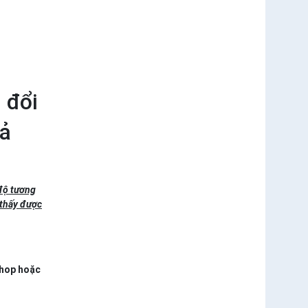
 đổi
cả
 độ tương
 thấy được
shop hoặc