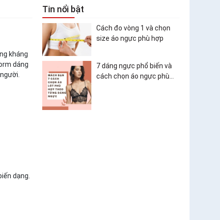
Tin nổi bật
Cách đo vòng 1 và chọn
size áo ngực phù hợp
ăng kháng
form dáng
7 dáng ngực phổ biến và
 người.
cách chọn áo ngực phù
hợp
biến dạng.