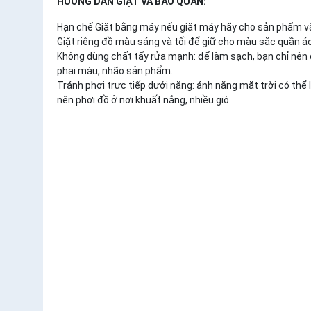
HƯỚNG DẪN GIẶT VÀ BẢO QUẢN:
Hạn chế Giặt bằng máy nếu giặt máy hãy cho sản phẩm vào
Giặt riêng đồ màu sáng và tối để giữ cho màu sắc quần á
Không dùng chất tẩy rửa mạnh: để làm sạch, bạn chỉ nên 
phai màu, nhão sản phẩm.
Tránh phơi trực tiếp dưới nắng: ánh nắng mặt trời có thể 
nên phơi đồ ở nơi khuất nắng, nhiều gió.