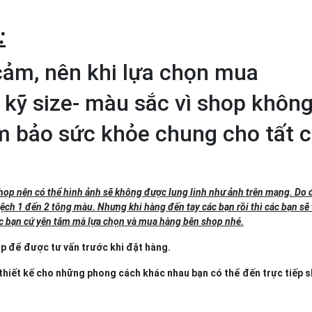
:
cảm, nên khi lựa chọn mua
 kỹ size- màu sắc vì shop không
ảm bảo sức khỏe chung cho tất 
hop nên có thể hình ảnh sẽ không được lung linh như ảnh trên mạng. Do
ch 1 đến 2 tông màu. Nhưng khi hàng đến tay các bạn rồi thì các bạn sẽ
ác bạn cứ yên tâm mà lựa chọn và mua hàng bên shop nhé.
op để được tư vấn trước khi đặt hàng.
thiết kế cho những phong cách khác nhau bạn có thể đến trực tiếp 