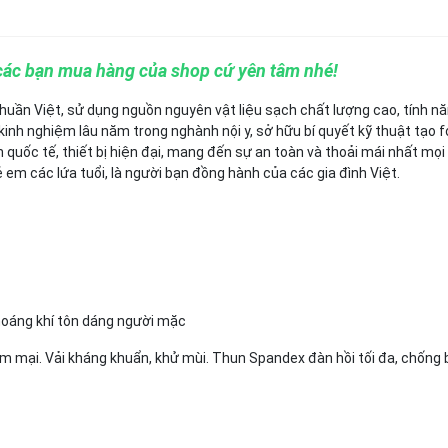
các bạn mua hàng của shop cứ yên tâm nhé!
 thuần Việt, sử dụng nguồn nguyên vật liệu sạch chất lượng cao, tính n
kinh nghiệm lâu năm trong nghành nội y, sở hữu bí quyết kỹ thuật tạo 
n quốc tế, thiết bị hiện đại, mang đến sự an toàn và thoải mái nhất mọi
 em các lứa tuổi, là người bạn đồng hành của các gia đình Việt.
hoáng khí tôn dáng người mặc
mềm mại. Vải kháng khuẩn, khử mùi. Thun Spandex đàn hồi tối đa, chống 