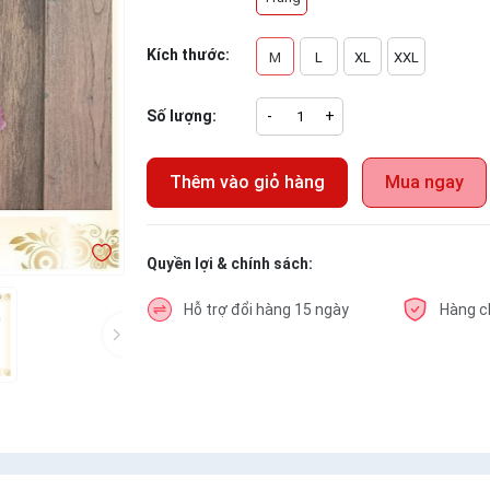
Kích thước:
M
L
XL
XXL
Số lượng:
-
+
Thêm vào giỏ hàng
Mua ngay
Quyền lợi & chính sách:
Hỗ trợ đổi hàng 15 ngày
Hàng c