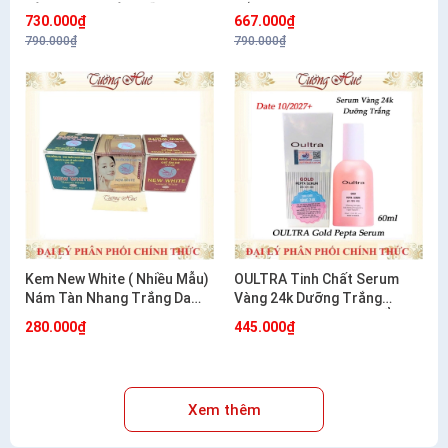
TÀN NHANG VÀ DƯỠNG
NẮNG 20G
730.000₫
667.000₫
TRẮNG 20G
790.000₫
790.000₫
Kem New White ( Nhiều Mẫu)
OULTRA Tinh Chất Serum
Nám Tàn Nhang Trắng Da
Vàng 24k Dưỡng Trắng
12g/20g
Chống Lão Hóa Dưỡng Ẩm
280.000₫
445.000₫
Hàn Quốc 60ml
Xem thêm