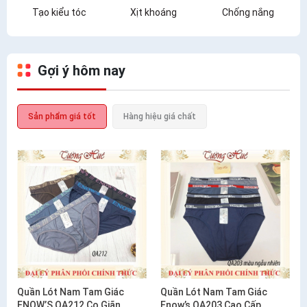
Tạo kiểu tóc
Xịt khoáng
Chống nắng
Gợi ý hôm nay
Sản phẩm giá tốt
Hàng hiệu giá chất
Quần Lót Nam Tam Giác
Quần Lót Nam Tam Giác
ENOW’S QA212 Co Giãn
Enow’s QA203 Cao Cấp