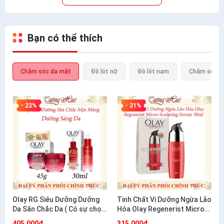
Bạn có thể thích
Chăm sóc da mặt
Đồ lót nữ
Đồ lót nam
Chăm sóc c
- 22%
- 21%
Olay RG Siêu Dưỡng Dưỡng
Tinh Chất Vi Dưỡng Ngừa Lão
Da Săn Chắc Da ( Có sự chọn
Hóa Olay Regenerist Micro-
lựa)
Sculpting Serum 50ml
405.000₫
315.000₫