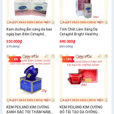
Kem dưỡng ẩm sáng da ban
Tinh Chất Làm Sáng Da
ngày ban đêm Cetaphil
Cetaphil Bright Healthy
Bright Healthy Radiance
Radiance Perfecting Serum
530.000₫
690.000₫
Brightening- 50g
30ml
679.000₫
859.000₫
- 8%
- 16%
KEM PEILAND KIM CƯƠNG
KEM PEILAND KIM CƯƠNG
XANH ĐẶC TRỊ THÂM NÁM,
ĐỎ TÁI TẠO DA CHỐNG