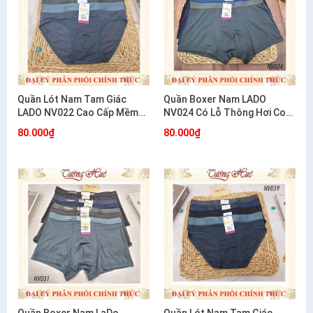
Quần Lót Nam Tam Giác
Quần Boxer Nam LADO
LADO NV022 Cao Cấp Mềm
NV024 Có Lỗ Thông Hơi Co
Mát Thoáng Khí
Giãn 4 Chiều Thoáng Mát
80.000₫
80.000₫