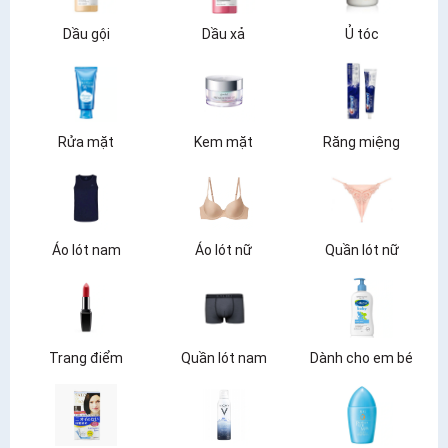
Dầu gội
Dầu xả
Ủ tóc
Rửa mặt
Kem mặt
Răng miệng
Áo lót nam
Áo lót nữ
Quần lót nữ
Trang điểm
Quần lót nam
Dành cho em bé