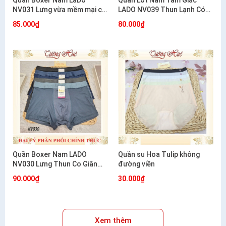
Quần Boxer Nam LaDo
Quần Lót Nam Tam Giác
NV031 Lưng vừa mềm mại co
LADO NV039 Thun Lạnh Có
giãn mặc cực êm
Lỗ Thông Hơi Co Giãn Mát
85.000₫
80.000₫
Mẻ
Quần Boxer Nam LADO
Quần su Hoa Tulip không
NV030 Lưng Thun Co Giãn
đường viền
Mềm Mát Thoáng Khí
90.000₫
30.000₫
Xem thêm