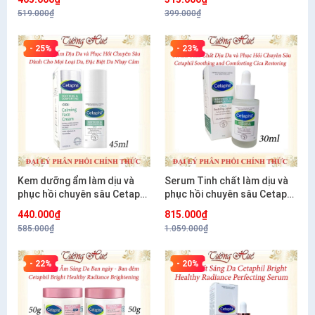
519.000₫
399.000₫
- 25%
- 23%
Kem dưỡng ẩm làm dịu và
Serum Tinh chất làm dịu và
phục hồi chuyên sâu Cetaphil
phục hồi chuyên sâu Cetaphil
Soothing and Comforting
Soothing and Comforting
440.000₫
815.000₫
Cica Calming Face Cream
Cica Restoring 30ml
585.000₫
1.059.000₫
45ml
- 22%
- 20%