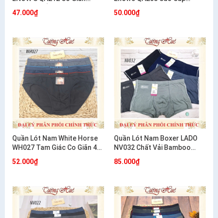
Thoải Mái Ôm Dáng
Cotton Co Giãn 4 Chiều
47.000₫
50.000₫
Quần Lót Nam White Horse
Quần Lót Nam Boxer LADO
WH027 Tam Giác Co Giãn 4
NV032 Chất Vải Bamboo
Chiều Mềm Mát Thoải Mái
Mềm Mịn
52.000₫
85.000₫