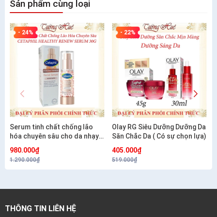
Sản phẩm cùng loại
- 24%
- 22%
Serum tinh chất chống lão
Olay RG Siêu Dưỡng Dưỡng Da
hóa chuyên sâu cho da nhạy
Săn Chắc Da ( Có sự chọn lựa)
cảm CETAPHIL HEALTHY
980.000₫
405.000₫
RENEW SERUM 30G
1.290.000₫
519.000₫
THÔNG TIN LIÊN HỆ