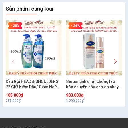
Sản phẩm cùng loại
- 28%
- 24%
Dầu Gội HEAD & SHOULDERS
Serum tinh chất chống lão
72 GIỜ Kiềm Dầu/ Giảm Ngứa
hóa chuyên sâu cho da nhạy
Da Đầu Và Làm Sạch Gàu -
cảm CETAPHIL HEALTHY
185.000₫
980.000₫
460ml
RENEW SERUM 30G
258.000₫
1.290.000₫