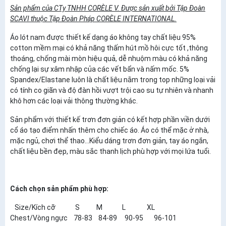
Sản phẩm của CTy TNHH CORÈLE V. Được sản xuất bởi Tập Đoàn
SCAVI thuộc Tập Đoàn Pháp CORÈLE INTERNATIONAL.
Áo lót nam được thiết kế dạng áo không tay chất liệu 95%
cotton mềm mại có khả năng thấm hút mồ hôi cực tốt ,thông
thoáng, chống mài mòn hiệu quả, dễ nhuộm màu có khả năng
chống lại sự xâm nhập của các vết bẩn và nấm mốc. 5%
Spandex/Elastane luôn là chất liệu nằm trong top những loại vải
có tính co giãn và độ đàn hồi vượt trội cao su tự nhiên và nhanh
khô hơn các loại vải thông thường khác.
Sản phẩm với thiết kế trơn đơn giản có kết hợp phần viền dưới
cổ áo tạo điểm nhấn thêm cho chiếc áo. Áo có thể mặc ở nhà,
mặc ngủ, chơi thể thao...Kiểu dáng trơn đơn giản, tay áo ngắn,
chất liệu bền đẹp, màu sắc thanh lịch phù hợp với mọi lứa tuổi.
Cách chọn sản phẩm phù hợp:
Size/Kích cỡ S M L XL
Chest/Vòng ngực 78-83 84-89 90-95 96-101