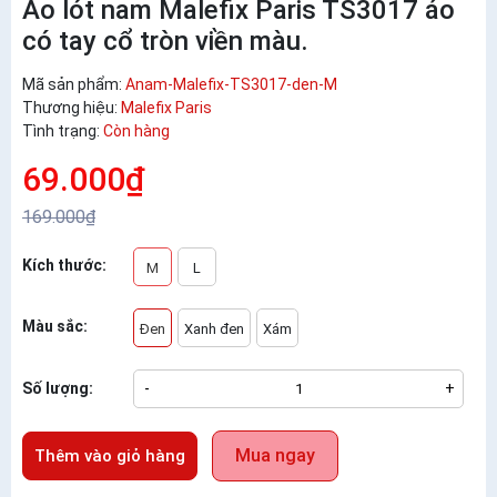
Áo lót nam Malefix Paris TS3017 áo
có tay cổ tròn viền màu.
Mã sản phẩm:
Anam-Malefix-TS3017-den-M
Thương hiệu:
Malefix Paris
Tình trạng:
Còn hàng
69.000₫
169.000₫
Kích thước:
M
L
Màu sắc:
Đen
Xanh đen
Xám
Số lượng:
-
+
Mua ngay
Thêm vào giỏ hàng