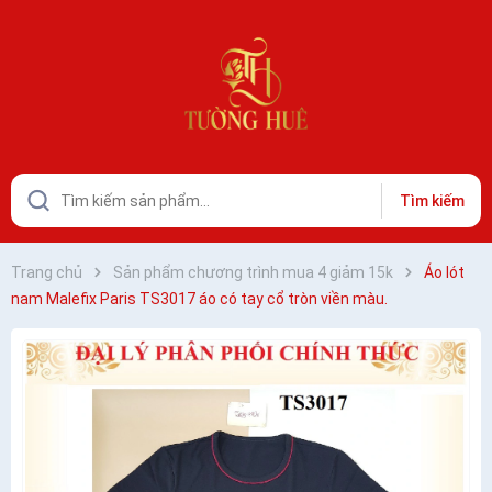
Tìm kiếm
Trang chủ
Sản phẩm chương trình mua 4 giảm 15k
Áo lót
nam Malefix Paris TS3017 áo có tay cổ tròn viền màu.