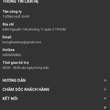
THÔNG TIN LIÊN HỆ
Tên công ty
TƯỜNG HUÊ SHOP
Địa chỉ
646V Nguyễn Trãi phường 11 quận 5 TP.HCM
Email
tuonghueshop@gmail.com
Hotline
02838550822
Thời gian hỗ trợ
09:00 - 18:00 các ngày trong tuần
HƯỚNG DẪN
CHĂM SÓC KHÁCH HÀNG
KẾT NỐI