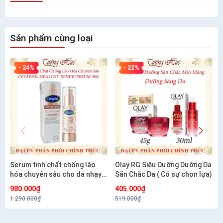
Sản phẩm cùng loại
- 24%
- 22%
Serum tinh chất chống lão
Olay RG Siêu Dưỡng Dưỡng Da
hóa chuyên sâu cho da nhạy
Săn Chắc Da ( Có sự chọn lựa)
cảm CETAPHIL HEALTHY
980.000₫
405.000₫
RENEW SERUM 30G
1.290.000₫
519.000₫