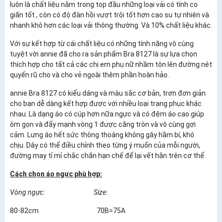
luôn là chất liệu nằm trong top đầu những loại vải có tính co
giãn tốt , còn có độ đàn hồi vượt trội tốt hơn cao su tự nhiên và
nhanh khô hơn các loại vải thông thường. Và 10% chất liệu khác.
Với sự kết hợp từ cái chất liệu có những tính năng vô cùng
tuyệt vời annie đã cho ra sản phẩm Bra 8127 là sự lựa chọn
thích hợp cho tất cả các chị em phụ nữ nhầm tôn lên đường nét
quyến rũ cho và cho vẻ ngoài thêm phần hoàn hảo.
annie Bra 8127 có kiểu dáng và màu sắc cơ bản, trơn đơn giản
cho bạn dễ dàng kết hợp được với nhiều loại trang phục khác
nhau. Là dạng áo có cúp hơn nữa ngực và có đệm áo cao giúp
ôm gọn và đẩy mạnh vòng 1 được căng tròn và vô cùng gợi
cảm. Lưng áo hết sức thông thoáng không gây hầm bí, khó
chịu. Dây có thể điều chỉnh theo từng ý muốn của mỗi người,
đường may tỉ mỉ chắc chắn hạn chế để lại vết hằn trên cơ thể.
Cách chọn áo ngực phù hợp:
Vòng ngực: Size:
80-82cm 70B=75A