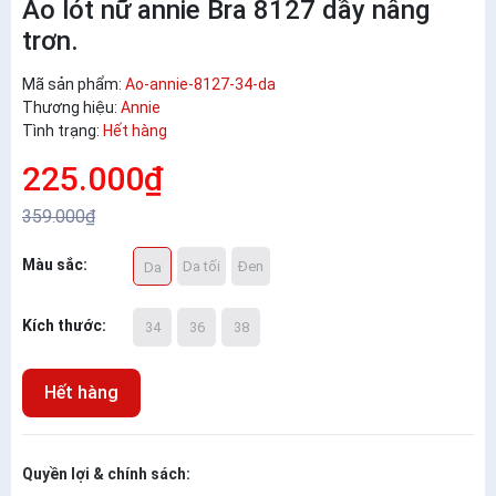
Áo lót nữ annie Bra 8127 dầy nâng
trơn.
Mã sản phẩm:
Ao-annie-8127-34-da
Thương hiệu:
Annie
Tình trạng:
Hết hàng
225.000₫
359.000₫
Màu sắc:
Da tối
Đen
Da
Kích thước:
34
36
38
Hết hàng
Quyền lợi & chính sách: