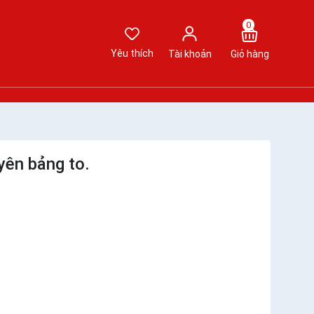
0
Yêu thích
Tài khoản
Giỏ hàng
yên bảng to.