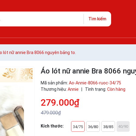
Tìm kiếm
o lót nữ annie Bra 8066 nguyên bảng to.
Áo lót nữ annie Bra 8066 ngu
Mã sản phẩm:
Ao-Annie-8066-ruoc-34/75
Thương hiệu:
Annie
|
Tình trạng:
Còn hàng
279.000₫
479.000₫
Kích thước:
40/90
34/75
36/80
38/85