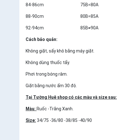
84-86cm 75B=80A
88-90cm 80B=85A
92-94cm 85B
=
90A
Cách bảo quản:
Không giặt, sấy khô bằng máy giặt.
Không dùng thuốc tẩy.
Phơi trong bóng râm.
Giặt bằng nước ấm 30 độ.
Tại Tường Huê shop có các màu và size sau:
Màu:
Ruốc -Trắng Xanh.
Size:
34/75 -36/80 -38/85 -40/90