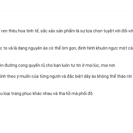
ren thêu hoa tinh tế, sắc xảo sản phẩm là sự lựa chọn tuyệt vời đối vớ
 to và là dạng nguyên áo có thể ôm gọn, định hình khuôn ngực một c
n đường cong quyến rũ cho bạn luôn tự tin ở mọi lúc, mọi nơi.
hỉnh theo ý muốn của từng người và đặc biệt dây áo không thể tháo rời 
 loại trang phục khác nhau và tha hồ mà phối đồ.