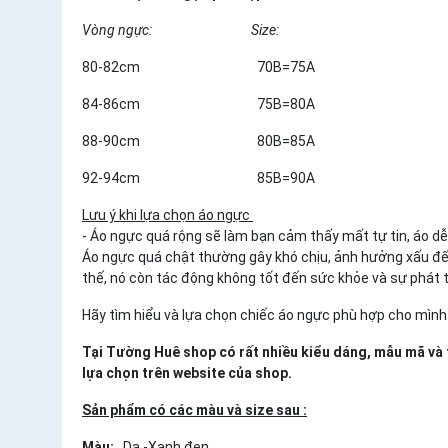
Vòng ngực: Size:
80-82cm 70B=75A
84-86cm 75B=80A
88-90cm 80B=85A
92-94cm 85B=90A
Lưu ý khi lựa chọn áo ngực
- Áo ngực quá rộng sẽ làm bạn cảm thấy mất tự tin, áo dễ 
Áo ngực quá chật thường gây khó chịu, ảnh hưởng xấu đế
thế, nó còn tác động không tốt đến sức khỏe và sự phát 
Hãy tìm hiểu và lựa chọn chiếc áo ngực phù hợp cho mình
Tại Tường Huê shop có rất nhiều kiểu dáng, mẫu mã và 
lựa chọn trên website của shop.
Sản phẩm có các màu và size sau :
Màu:
Da -Xanh đen.