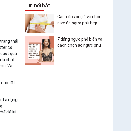
Tin nổi bật
Cách đo vòng 1 và chọn
size áo ngực phù hợp
7 dáng ngực phổ biến và
trạng thái
cách chọn áo ngực phù
ster có
hợp
g suốt quá
 là chất
ờng. Và
 cho tất
u. Là dạng
ng
hế để lại