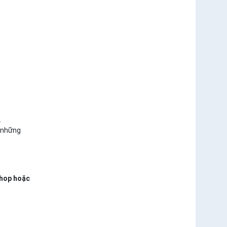
.
g những
shop hoặc