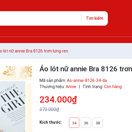
Tìm kiếm
o lót nữ annie Bra 8126 trơn lưng ren.
Áo lót nữ annie Bra 8126 trơn
Mã sản phẩm:
Ao-annie-8126-34-da
Thương hiệu:
Annie
|
Tình trạng:
Còn hàng
234.000₫
373.000₫
Kích thước:
34
36
38