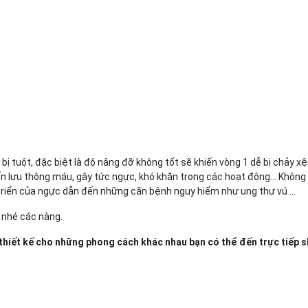
bị tuột, đặc biệt là độ nâng đỡ không tốt sẽ khiến vòng 1 dễ bị chảy xệ
n lưu thông máu, gây tức ngực, khó khăn trong các hoạt động... Khôn
triển của ngực dẫn đến những căn bệnh nguy hiểm như ung thư vú ...
 nhé các nàng.
thiết kế cho những phong cách khác nhau bạn có thể đến trực tiếp 