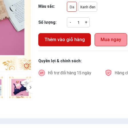
Màu sắc:
Da
Xanh đen
Số lượng:
-
+
Thêm vào giỏ hàng
Mua ngay
Quyền lợi & chính sách:
Hỗ trợ đổi hàng 15 ngày
Hàng c