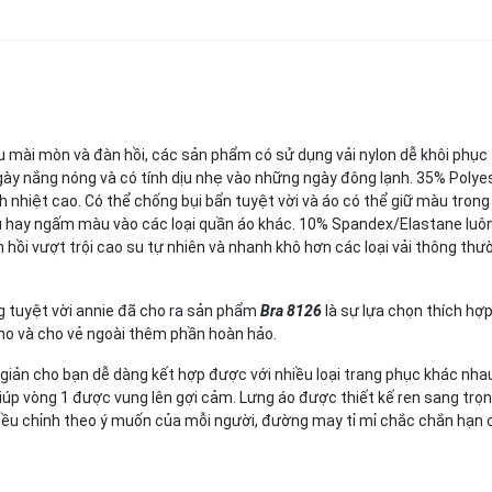
 mài mòn và đàn hồi, các sản phẩm có sử dụng vải nylon dễ khôi phục 
ngày nắng nóng và có tính dịu nhẹ vào những ngày đông lạnh. 35% Polye
h nhiệt cao. Có thể chống bụi bẩn tuyệt vời và áo có thể giữ màu tron
 màu hay ngấm màu vào các loại quần áo khác. 10% Spandex/Elastane luôn
n hồi vượt trội cao su tự nhiên và nhanh khô hơn các loại vải thông thư
ng tuyệt vời annie đã cho ra sản phẩm
Bra 8126
là sự lựa chọn thích hợp
ho và cho vẻ ngoài thêm phần hoàn hảo.
giản cho bạn dễ dàng kết hợp được với nhiều loại trang phục khác nha
úp vòng 1 được vung lên gợi cảm. Lưng áo được thiết kế ren sang trọ
điều chỉnh theo ý muốn của mỗi người, đường may tỉ mỉ chắc chắn hạn c