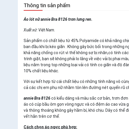
Thông tin sản phẩm
Áo lót nữ annie Bra 8126 trơn lưng ren.
Xuất xứ: Việt Nam.
Sản phẩm có chất liệu từ 45% Polyamide có khả năng chịu
ban đầu khi bị kéo giãn . Không gây bức bối trong những 
khả năng chống co rút vì thế không sợ bị nhăn,có tính các
trình giặt, bạn sẽ không phải lo lắng về việc vải bị phai
liệu nằm trong top những loại vải có tính co giãn và độ đà
10% chất liệu khác.
Với sự kết hợp từ cái chất liệu có những tính năng vô cù
cả các chị em phụ nữ nhầm tôn lên đường nét quyến rũ c
annie Bra 8126
có kiểu dáng và màu sắc cơ bản, trơn đơn 
áo có cúp bầu ôm gọn vòng ngực và có đệm áo cao vừa gi
và thông thoáng không gây hầm bí, khó chịu. Dây có thể 
vết hằn trên cơ thể.
Cách chọn áo ngực phù hợp: