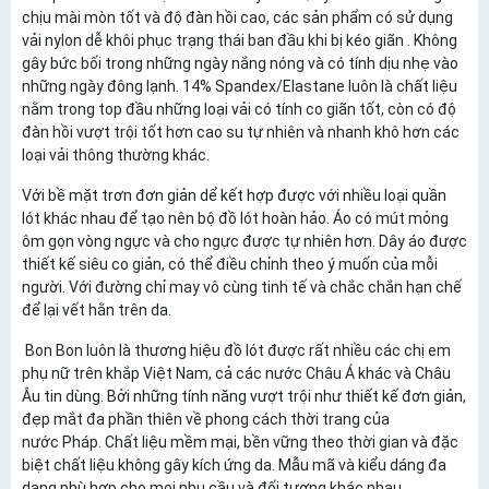
chịu mài mòn tốt và độ đàn hồi cao, các sản phẩm có sử dụng
vải nylon dễ khôi phục trạng thái ban đầu khi bị kéo giãn . Không
gây bức bối trong những ngày nắng nóng và có tính dịu nhẹ vào
những ngày đông lạnh. 14% Spandex/Elastane luôn là chất liệu
nằm trong top đầu những loại vải có tính co giãn tốt, còn có độ
đàn hồi vượt trội tốt hơn cao su tự nhiên và nhanh khô hơn các
loại vải thông thường khác.
Với bề mặt trơn đơn giản dể kết hợp được với nhiều loại quần
lót khác nhau để tạo nên bộ đồ lót hoàn hảo. Áo có mút mỏng
ôm gọn vòng ngực và cho ngực được tự nhiên hơn. Dây áo được
thiết kế siêu co giản, có thể điều chỉnh theo ý muốn của mỗi
người. Với đường chỉ may vô cùng tinh tế và chắc chắn hạn chế
để lại vết hằn trên da.
Bon Bon luôn là thương hiệu đồ lót được rất nhiều các chị em
phụ nữ trên khắp Việt Nam, cả các nước Châu Á khác và Châu
Âu tin dùng. Bởi những tính năng vượt trội như thiết kế đơn giản,
đẹp mắt đa phần thiên về phong cách thời trang của
nước Pháp. Chất liệu mềm mại, bền vững theo thời gian và đặc
biệt chất liệu không gây kích ứng da. Mẫu mã và kiểu dáng đa
dạng phù hợp cho mọi nhu cầu và đối tượng khác nhau...