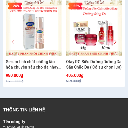
- 24%
- 22%
Serum tinh chất chống lão
Olay RG Siêu Dưỡng Dưỡng Da
hóa chuyên sâu cho da nhạy
Săn Chắc Da ( Có sự chọn lựa)
cảm CETAPHIL HEALTHY
980.000₫
405.000₫
RENEW SERUM 30G
1.290.000₫
519.000₫
THÔNG TIN LIÊN HỆ
Tên công ty
TƯỜNG HUÊ SHOP