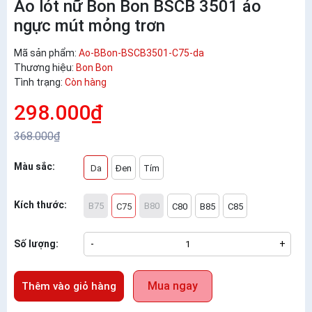
Áo lót nữ Bon Bon BSCB 3501 áo
ngực mút mỏng trơn
Mã sản phẩm:
Ao-BBon-BSCB3501-C75-da
Thương hiệu:
Bon Bon
Tình trạng:
Còn hàng
298.000₫
368.000₫
Màu sắc:
Da
Đen
Tím
Kích thước:
B75
B80
C75
C80
B85
C85
Số lượng:
-
+
Mua ngay
Thêm vào giỏ hàng