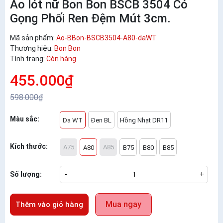
Áo lót nữ Bon Bon BSCB 3504 Có
Gọng Phối Ren Đệm Mút 3cm.
Mã sản phẩm:
Ao-BBon-BSCB3504-A80-daWT
Thương hiệu:
Bon Bon
Tình trạng:
Còn hàng
455.000₫
598.000₫
Màu sắc:
Da WT
Đen BL
Hồng Nhạt DR11
Kích thước:
A75
A85
A80
B75
B80
B85
Số lượng:
-
+
Mua ngay
Thêm vào giỏ hàng