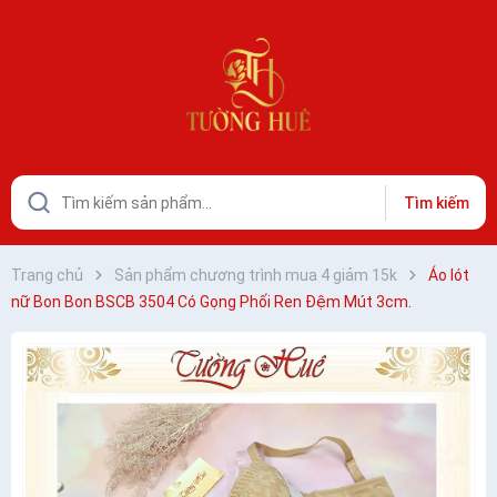
Tìm kiếm
Trang chủ
Sản phẩm chương trình mua 4 giảm 15k
Áo lót
nữ Bon Bon BSCB 3504 Có Gọng Phối Ren Đệm Mút 3cm.