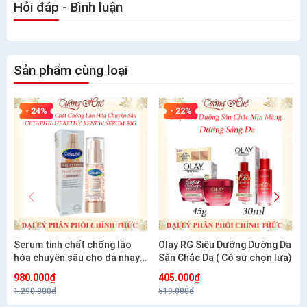
Hỏi đáp - Bình luận
Sản phẩm cùng loại
- 24%
- 22%
Serum tinh chất chống lão
Olay RG Siêu Dưỡng Dưỡng Da
hóa chuyên sâu cho da nhạy
Săn Chắc Da ( Có sự chọn lựa)
cảm CETAPHIL HEALTHY
980.000₫
405.000₫
RENEW SERUM 30G
1.290.000₫
519.000₫