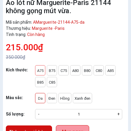
Áo lót nữ Marguerite-Paris 21144
không gọng mút vừa.
Mã sản phẩm:
AMarguerite-21144-A75-da
Thương hiệu:
Marguerite -Paris
Tình trạng:
Còn hàng
215.000₫
350.000₫
Kích thước:
A75
B75
C75
A80
B80
C80
A85
B85
C85
Màu sắc:
Da
Đen
Hồng
Xanh đen
Số lượng:
-
+