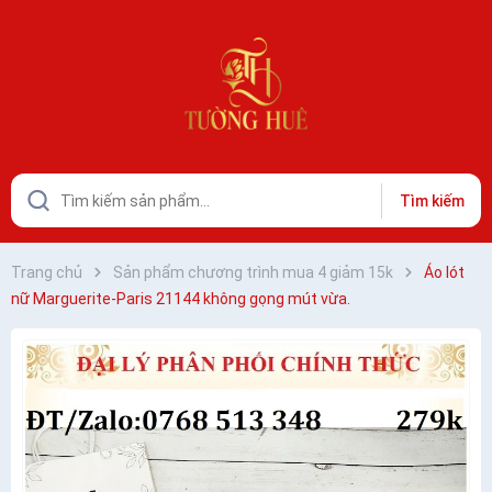
Tìm kiếm
Trang chủ
Sản phẩm chương trình mua 4 giảm 15k
Áo lót
nữ Marguerite-Paris 21144 không gọng mút vừa.