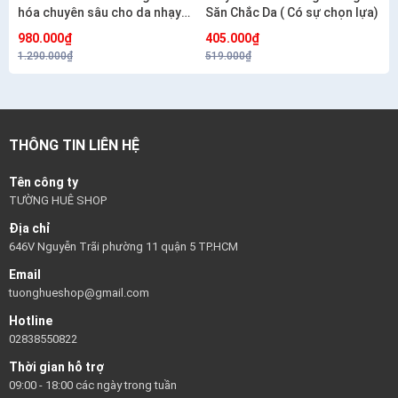
hóa chuyên sâu cho da nhạy
Săn Chắc Da ( Có sự chọn lựa)
cảm CETAPHIL HEALTHY
980.000₫
405.000₫
RENEW SERUM 30G
1.290.000₫
519.000₫
THÔNG TIN LIÊN HỆ
Tên công ty
TƯỜNG HUÊ SHOP
Địa chỉ
646V Nguyễn Trãi phường 11 quận 5 TP.HCM
Email
tuonghueshop@gmail.com
Hotline
02838550822
Thời gian hỗ trợ
09:00 - 18:00 các ngày trong tuần