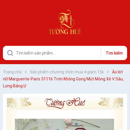
Tìm kiếm
Trang chủ
Sản phẩm chương trình mua 4 giảm 15k
Áo lót
nữ Marguerite-Paris 31116 Trơn Không Gọng Mút Mỏng Xẻ V Sâu,
Lưng Bảng U