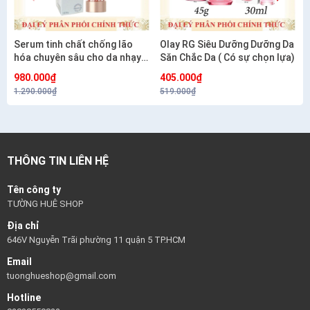
Serum tinh chất chống lão
Olay RG Siêu Dưỡng Dưỡng Da
hóa chuyên sâu cho da nhạy
Săn Chắc Da ( Có sự chọn lựa)
cảm CETAPHIL HEALTHY
980.000₫
405.000₫
RENEW SERUM 30G
1.290.000₫
519.000₫
THÔNG TIN LIÊN HỆ
Tên công ty
TƯỜNG HUÊ SHOP
Địa chỉ
646V Nguyễn Trãi phường 11 quận 5 TP.HCM
Email
tuonghueshop@gmail.com
Hotline