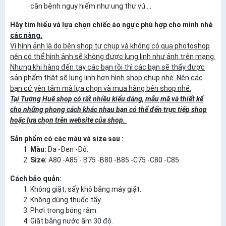
căn bệnh nguy hiểm như ung thư vú ...
Hãy tìm hiểu và lựa chọn chiếc áo ngực phù hợp cho mình nhé
các nàng.
Vì hình ảnh là do bên shop tự chụp và không có qua photoshop
nên có thể hình ảnh sẽ không được lung linh như ảnh trên mạng.
Nhưng khi hàng đến tay các bạn rồi thì các bạn sẽ thấy được
sản phẩm thật sẽ lung linh hơn hình shop chụp nhé. Nên các
bạn cứ yên tâm mà lựa chọn và mua hàng bên shop nhé.
Tại Tường Huê shop có rất nhiều kiểu dáng, mẫu mã và thiết kế
cho những phong cách khác nhau bạn có thể đến trực tiếp shop
hoặc lựa chọn trên website của shop.
Sản phẩm có các màu và size sau :
Màu:
Da -Đen -Đô.
Size:
A80 -A85 - B75 -B80 -B85 -C75 -C80 -C85.
Cách bảo quản:
Không giặt, sấy khô bằng máy giặt.
Không dùng thuốc tẩy.
Phơi trong bóng râm.
Giặt bằng nước ấm 30 độ.