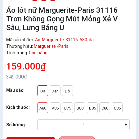
Áo lót nữ Marguerite-Paris 31116
Trơn Không Gọng Mút Mỏng Xẻ V
Sâu, Lưng Bảng U
Mã sản phẩm:
Ao-Marguerite-31116-A80-da
Thương hiệu:
Marguerite -Paris
Tình trạng:
Còn hàng
159.000₫
349.000₫
Màu sắc:
Da
Đen
Đô
Kích thước:
A80
A85
B75
B80
B85
C80
C85
Số lượng:
-
+