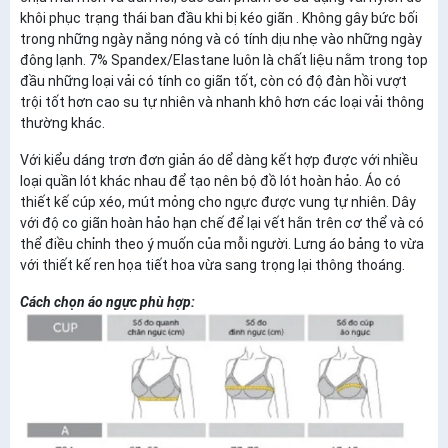
khôi phục trạng thái ban đầu khi bị kéo giãn . Không gây bức bối
trong những ngày nắng nóng và có tính dịu nhẹ vào những ngày
đông lạnh. 7% Spandex/Elastane luôn là chất liệu nằm trong top
đầu những loại vải có tính co giãn tốt, còn có độ đàn hồi vượt
trội tốt hơn cao su tự nhiên và nhanh khô hơn các loại vải thông
thường khác.
Với kiểu dáng trơn đơn giản áo dể dàng kết hợp được với nhiều
loại quần lót khác nhau để tạo nên bộ đồ lót hoàn hảo. Áo có
thiết kế cúp xéo, mút mỏng cho ngực được vung tự nhiên. Dây
với độ co giãn hoàn hảo hạn chế để lại vết hằn trên cơ thể và có
thể điều chỉnh theo ý muốn của mỗi người. Lưng áo bảng to vừa
với thiết kế ren họa tiết hoa vừa sang trọng lại thông thoáng.
Cách chọn áo ngực phù hợp: