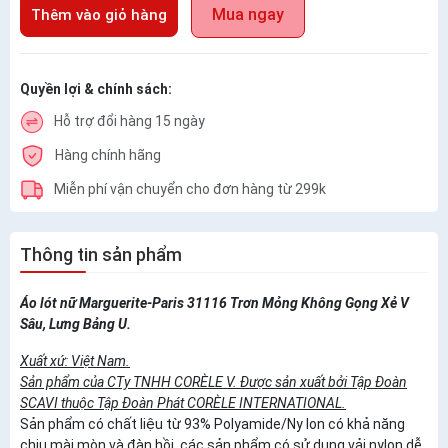
Mua ngay
Thêm vào giỏ hàng
Quyền lợi & chính sách:
Hỗ trợ đổi hàng 15 ngày
Hàng chính hãng
Miễn phí vận chuyển cho đơn hàng từ 299k
Thông tin sản phẩm
Áo lót nữ Marguerite-Paris 31116 Trơn Mỏng Không Gọng Xẻ V
Sâu, Lưng Bảng U.
Xuất xứ: Việt Nam.
Sản phẩm của CTy TNHH CORÈLE V. Được sản xuất bởi Tập Đoàn
SCAVI thuộc Tập Đoàn Phát CORÈLE INTERNATIONAL.
Sản phẩm có chất liệu từ 93% Polyamide/Ny lon có khả năng
chịu mài mòn và đàn hồi, các sản phẩm có sử dụng vải nylon dễ