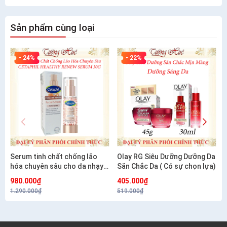
Sản phẩm cùng loại
- 24%
- 22%
Serum tinh chất chống lão
Olay RG Siêu Dưỡng Dưỡng Da
hóa chuyên sâu cho da nhạy
Săn Chắc Da ( Có sự chọn lựa)
cảm CETAPHIL HEALTHY
980.000₫
405.000₫
RENEW SERUM 30G
1.290.000₫
519.000₫