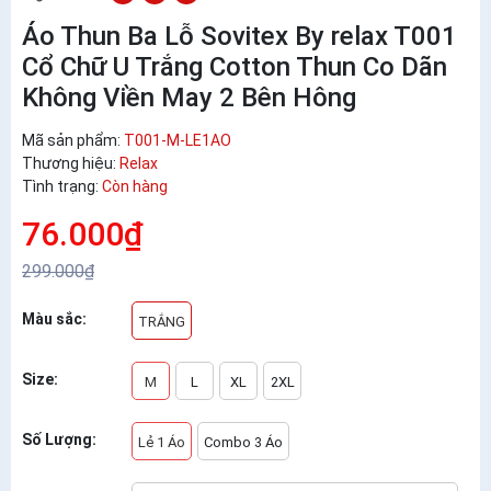
Áo Thun Ba Lỗ Sovitex By relax T001
Cổ Chữ U Trắng Cotton Thun Co Dãn
Không Viền May 2 Bên Hông
Mã sản phẩm:
T001-M-LE1AO
Thương hiệu:
Relax
Tình trạng:
Còn hàng
76.000₫
299.000₫
Màu sắc:
TRẮNG
Size:
M
L
XL
2XL
Số Lượng:
Lẻ 1 Áo
Combo 3 Áo