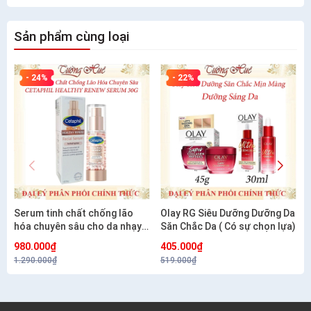
Sản phẩm cùng loại
- 24%
- 22%
Serum tinh chất chống lão
Olay RG Siêu Dưỡng Dưỡng Da
hóa chuyên sâu cho da nhạy
Săn Chắc Da ( Có sự chọn lựa)
cảm CETAPHIL HEALTHY
980.000₫
405.000₫
RENEW SERUM 30G
1.290.000₫
519.000₫