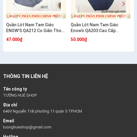
Quần Lót Nam Tam Giác
Quần Lót Nam Tam Giác
ENOW’S QA212 Co Giãn Thoải
Enow’s QA203 Cao Cấp
Mái Ôm Dáng
Cotton Co Giãn 4 Chiều
47.000₫
50.000₫
THÔNG TIN LIÊN HỆ
Tên công ty
TƯỜNG HUÊ SHOP
Địa chỉ
646V Nguyễn Trãi phường 11 quận 5 TP.HCM
Email
tuonghueshop@gmail.com
Hotline