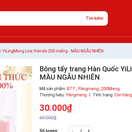
Tìm kiếm
c YiLingMeng Line friends 200 miếng - MÀU NGẪU NHIÊN
Bông tẩy trang Hàn Quốc YiL
MÀU NGẪU NHIÊN
Mã sản phẩm:
BTT_Yilingmeng_200Mieng
Thương hiệu:
Yilingmeng
|
Tình trạng:
Còn hàng
30.000₫
60.000₫
Số lượng:
-
+