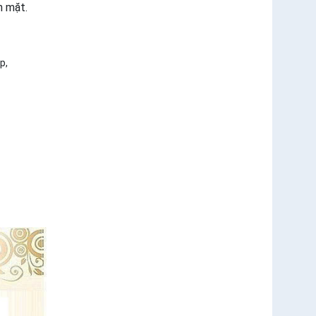
n mặt.
p,