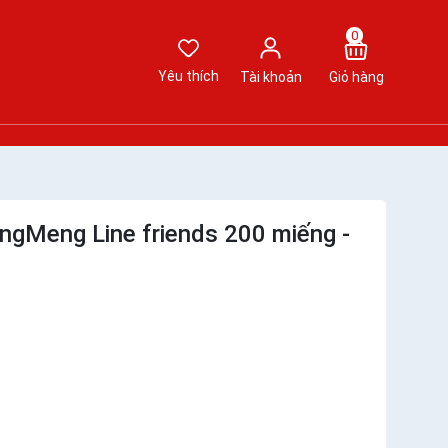
0
Yêu thích
Tài khoản
Giỏ hàng
ingMeng Line friends 200 miếng -