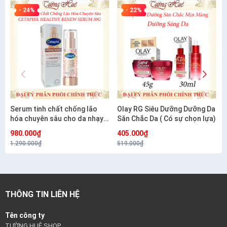
- 24%
- 22%
Serum tinh chất chống lão
Olay RG Siêu Dưỡng Dưỡng Da
hóa chuyên sâu cho da nhạy
Săn Chắc Da ( Có sự chọn lựa)
cảm CETAPHIL HEALTHY
980.000₫
405.000₫
RENEW SERUM 30G
1.290.000₫
519.000₫
THÔNG TIN LIÊN HỆ
Tên công ty
TƯỜNG HUÊ SHOP