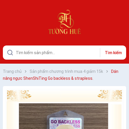
Tìm kiếm
Trang chủ
Sản phẩm chương trình mua 4 giảm 15k
Dán
nâng ngực ShenShiTing Go backless & strapless.