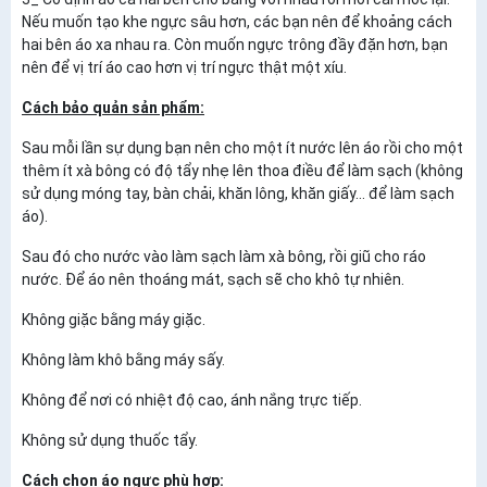
Nếu muốn tạo khe ngực sâu hơn, các bạn nên để khoảng cách
hai bên áo xa nhau ra. Còn muốn ngực trông đầy đặn hơn, bạn
nên để vị trí áo cao hơn vị trí ngực thật một xíu.
Cách bảo quản sản phẩm:
Sau mỗi lần sự dụng bạn nên cho một ít nước lên áo rồi cho một
thêm ít xà bông có độ tẩy nhẹ lên thoa điều để làm sạch (không
sử dụng móng tay, bàn chải, khăn lông, khăn giấy... để làm sạch
áo).
Sau đó cho nước vào làm sạch làm xà bông, rồi giũ cho ráo
nước. Để áo nên thoáng mát, sạch sẽ cho khô tự nhiên.
Không giặc bằng máy giặc.
Không làm khô bằng máy sấy.
Không để nơi có nhiệt độ cao, ánh nắng trực tiếp.
Không sử dụng thuốc tẩy.
Cách chọn áo ngực phù hợp: