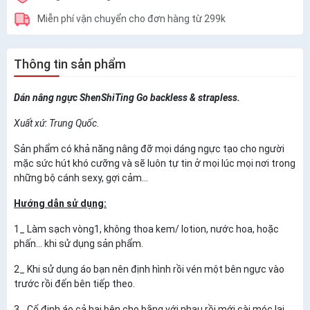
Miễn phí vận chuyển cho đơn hàng từ 299k
Thông tin sản phẩm
Dán nâng ngực ShenShiTing Go backless & strapless.
Xuất xứ: Trung Quốc.
Sản phẩm có khả năng nâng đỡ mọi dáng ngực tạo cho người
mặc sức hút khó cưỡng và sẽ luôn tự tin ở mọi lúc mọi nơi trong
những bộ cánh sexy, gợi cảm...
Hướng dẫn sử dụng:
1_ Làm sạch vòng1, không thoa kem/ lotion, nước hoa, hoặc
phấn... khi sử dụng sản phẩm.
2_ Khi sử dụng áo bạn nên định hình rồi vén một bên ngực vào
trước rồi đến bên tiếp theo.
3_ Cố định áo cả hai bên cho bằng với nhau rồi mới cài móc lại.