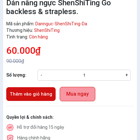
Dán nâng ngực ShenShiTing Go
backless & strapless.
Mã sản phẩm:
Dannguc-ShenShiTing-Da
Thương hiệu:
ShenShiTing
Tình trạng:
Còn hàng
60.000₫
90.000₫
Số lượng:
-
+
Mua ngay
Thêm vào giỏ hàng
Quyền lợi & chính sách:
Hỗ trợ đổi hàng 15 ngày
Hàng chính hãng