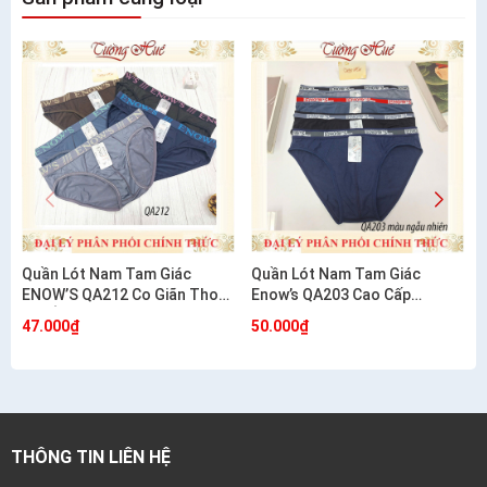
Quần Lót Nam Tam Giác
Quần Lót Nam Tam Giác
ENOW’S QA212 Co Giãn Thoải
Enow’s QA203 Cao Cấp
Mái Ôm Dáng
Cotton Co Giãn 4 Chiều
47.000₫
50.000₫
THÔNG TIN LIÊN HỆ