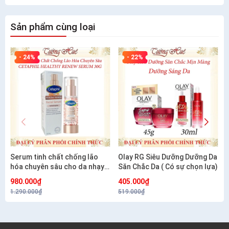
Sản phẩm cùng loại
- 24%
- 22%
Serum tinh chất chống lão
Olay RG Siêu Dưỡng Dưỡng Da
hóa chuyên sâu cho da nhạy
Săn Chắc Da ( Có sự chọn lựa)
cảm CETAPHIL HEALTHY
980.000₫
405.000₫
RENEW SERUM 30G
1.290.000₫
519.000₫