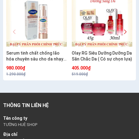
Serum tinh chất chống lão
Olay RG Siêu Dưỡng Dưỡng Da
hóa chuyên sâu cho da nhạy
Săn Chắc Da ( Có sự chọn lựa)
cảm CETAPHIL HEALTHY
980.000₫
405.000₫
RENEW SERUM 30G
1.290.000₫
519.000₫
THÔNG TIN LIÊN HỆ
Tên công ty
TƯỜNG HUÊ SHOP
Địa chỉ