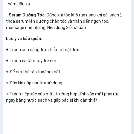
thêm dầu xả.
- Serum Dưỡng Tóc:
Dùng khi tóc khô ráo ( sau khi gội sạch ),
thoa serum lên đường chân tóc và thân đến ngọn tóc,
massage nhẹ nhàng. Nên dùng 3 lần/tuần.
Lưu ý và bảo quản:
+ Tránh ánh nắng trực tiếp từ mặt trời.
+ Tránh xa tầm tay trẻ em.
+ Để nơi khô ráo thoáng mát
+ Đậy kín nắp sau khi sử dụng
+ Tránh tiếp xúc vào mắt, trường hợp dính vào mắt phải rửa
ngay bằng nước sạch và gặp bác sĩ khi cần thiết.