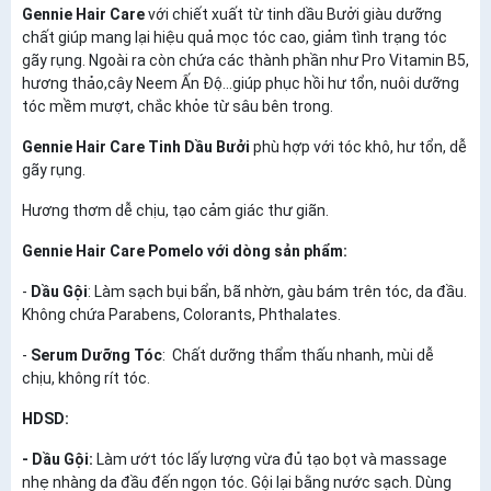
Gennie Hair Care
với chiết xuất từ tinh dầu Bưởi giàu dưỡng
chất giúp mang lại hiệu quả mọc tóc cao, giảm tình trạng tóc
gãy rụng. Ngoài ra còn chứa các thành phần như Pro Vitamin B5,
hương thảo,cây Neem Ấn Độ...giúp phục hồi hư tổn, nuôi dưỡng
tóc mềm mượt, chắc khỏe từ sâu bên trong.
Gennie Hair Care Tinh Dầu Bưởi
phù hợp với tóc khô, hư tổn, dễ
gãy rụng.
Hương thơm dễ chịu, tạo cảm giác thư giãn.
Gennie Hair Care Pomelo với dòng sản phẩm:
-
Dầu Gội
: Làm sạch bụi bẩn, bã nhờn, gàu bám trên tóc, da đầu.
Không chứa Parabens, Colorants, Phthalates.
-
Serum Dưỡng Tóc
: Chất dưỡng thẩm thấu nhanh, mùi dễ
chịu, không rít tóc.
HDSD:
- Dầu Gội:
Làm ướt tóc lấy lượng vừa đủ tạo bọt và massage
nhẹ nhàng da đầu đến ngọn tóc. Gội lại bằng nước sạch. Dùng