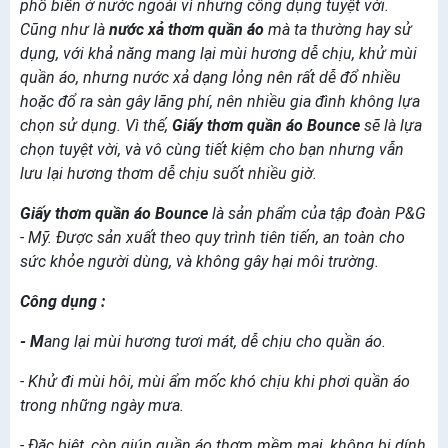
phổ biến ở nước ngoài vì nhưng công dụng tuyệt vời.
Cũng như là
nước xả thơm quần áo
mà ta thường hay sử
dụng, với khả năng mang lại mùi hương dễ chịu, khử mùi
quần áo, nhưng nước xả dạng lỏng nên rất dễ đổ nhiều
hoặc đổ ra sàn gây lãng phí, nên nhiều gia đình không lựa
chọn sử dụng. Vì thế,
Giấy thơm quần áo Bounce
sẽ là lựa
chọn tuyệt vời, và vô cùng tiết kiệm cho bạn nhưng vẫn
lưu lại hương thơm dễ chịu suốt nhiều giờ.
Giấy thơm quần áo Bounce
là sản phẩm của tập đoàn P&G
- Mỹ. Được sản xuất theo quy trình tiên tiến, an toàn cho
sức khỏe người dùng, và không gây hại môi trường.
Công dụng :
- M
ang lại mùi hương tươi mát, dễ chịu cho quần áo.
- Khử đi mùi hôi, mùi ẩm mốc khó chịu khi phơi quần áo
trong những ngày mưa.
- Đặc biệt, còn giúp quần áo thơm mềm mại, không bị dính