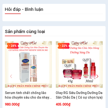
Hỏi đáp - Bình luận
Sản phẩm cùng loại
- 24%
- 22%
Serum tinh chất chống lão
Olay RG Siêu Dưỡng Dưỡng Da
hóa chuyên sâu cho da nhạy
Săn Chắc Da ( Có sự chọn lựa)
cảm CETAPHIL HEALTHY
980.000₫
405.000₫
RENEW SERUM 30G