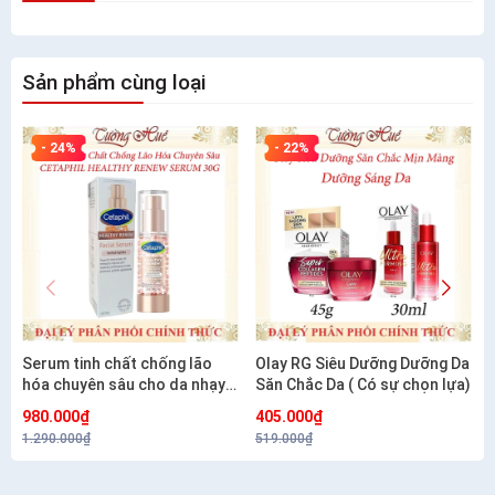
Sản phẩm cùng loại
- 24%
- 22%
Serum tinh chất chống lão
Olay RG Siêu Dưỡng Dưỡng Da
hóa chuyên sâu cho da nhạy
Săn Chắc Da ( Có sự chọn lựa)
cảm CETAPHIL HEALTHY
980.000₫
405.000₫
RENEW SERUM 30G
1.290.000₫
519.000₫