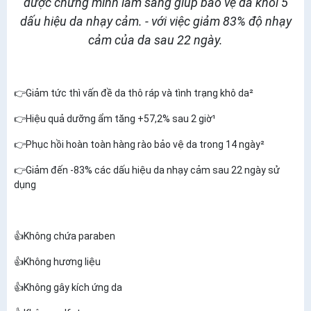
được chứng minh lâm sàng giúp bảo vệ da khỏi 5
dấu hiệu da nhạy cảm. - với việc giảm 83% độ nhạy
cảm của da sau 22 ngày.
👉Giảm tức thì vấn đề da thô ráp và tình trạng khô da²
👉Hiệu quả dưỡng ẩm tăng +57,2% sau 2 giờ¹
👉Phục hồi hoàn toàn hàng rào bảo vệ da trong 14 ngày²
👉Giảm đến -83% các dấu hiệu da nhạy cảm sau 22 ngày sử
dụng
👍Không chứa paraben
👍Không hương liệu
👍Không gây kích ứng da