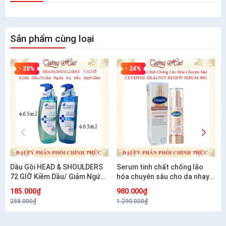
Sản phẩm cùng loại
- 28%
- 24%
Dầu Gội HEAD & SHOULDERS
Serum tinh chất chống lão
72 GIỜ Kiềm Dầu/ Giảm Ngứa
hóa chuyên sâu cho da nhạy
Da Đầu Và Làm Sạch Gàu -
cảm CETAPHIL HEALTHY
185.000₫
980.000₫
460ml
RENEW SERUM 30G
258.000₫
1.290.000₫