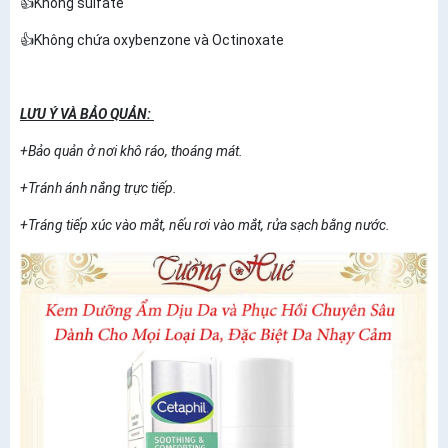
👍Không sulfate
👍Không chứa oxybenzone và Octinoxate
LƯU Ý VÀ BẢO QUẢN:
+Bảo quản ở nơi khô ráo, thoáng mát.
+Tránh ánh nắng trực tiếp.
+Tráng tiếp xúc vào mắt, nếu rơi vào mắt, rửa sạch bằng nước.