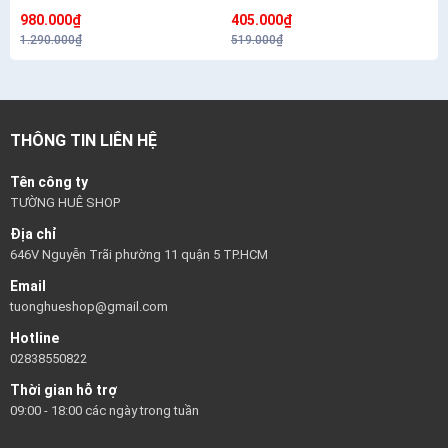
cảm CETAPHIL HEALTHY
980.000₫
405.000₫
RENEW SERUM 30G
1.290.000₫
519.000₫
THÔNG TIN LIÊN HỆ
Tên công ty
TƯỜNG HUÊ SHOP
Địa chỉ
646V Nguyễn Trãi phường 11 quận 5 TP.HCM
Email
tuonghueshop@gmail.com
Hotline
02838550822
Thời gian hỗ trợ
09:00 - 18:00 các ngày trong tuần