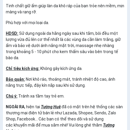
Tinh chất giữ ẩm giúp làn da khô ráp của bạn trỏe nên mềm, mịn
màng và rạng rỡ.
Phù hợp với mọi loại da.
HDSD:
Sử dụng ngoài da hằng ngày sau khi tắm, bôi đều một
lượng vừa đủ lên cơ thể nhất là các vùng da cần làm trắng, giữ
ẩm và bảo vệ dưới ánh nắng mặt trời, massage nhẹ nhàng
trong khoảng 5 - 10 phút cho kem thấm sâu vào bên trong tế
bào da.
Chỉ tiêu kích ứng:
Không gây kích ứng da.
Bảo quản:
Nơi khô ráo, thoáng mát, tránh nhiệt độ cao, ánh
nắng trực tiếp, đậy kín nắp sau khi sử dụng.
Chú ý:
Tránh xa tầm tay trẻ em.
NGOÀI RA
, hiện tại
Tường Huê
đã có mặt trên hệ thống các sàn
thương mại điện tử bán lẻ như Lazada, Shopee, Sendo, Zalo
Shop, Facebook... Các bạn có thể theo dõi và sử dụng
các khuyến mãi để mua sắm nhé! Vui lòng ghé thăm
Tường