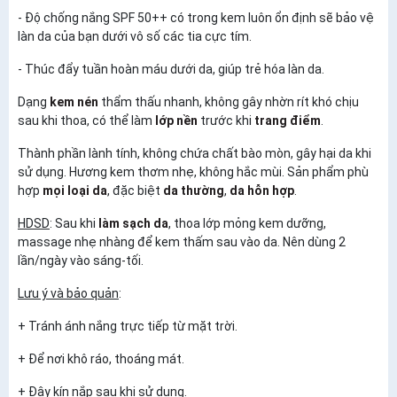
- Độ chống nắng SPF 50++ có trong kem luôn ổn định sẽ bảo vệ
làn da của bạn dưới vô số các tia cực tím.
- Thúc đẩy tuần hoàn máu dưới da, giúp trẻ hóa làn da.
Dạng
kem nén
thẩm thấu nhanh, không gây nhờn rít khó chịu
sau khi thoa, có thể làm
lớp nền
trước khi
trang điểm
.
Thành phần lành tính, không chứa chất bào mòn, gây hại da khi
sử dụng. Hương kem thơm nhẹ, không hắc mùi. Sản phẩm phù
hợp
mọi loại da
, đặc biệt
da thường
,
da hỗn hợp
.
HDSD
: Sau khi
làm sạch da
, thoa lớp mỏng kem dưỡng,
massage nhẹ nhàng để kem thấm sau vào da. Nên dùng 2
lần/ngày vào sáng-tối.
Lưu ý và bảo quản
:
+ Tránh ánh nắng trực tiếp từ mặt trời.
+ Để nơi khô ráo, thoáng mát.
+ Đậy kín nắp sau khi sử dụng.