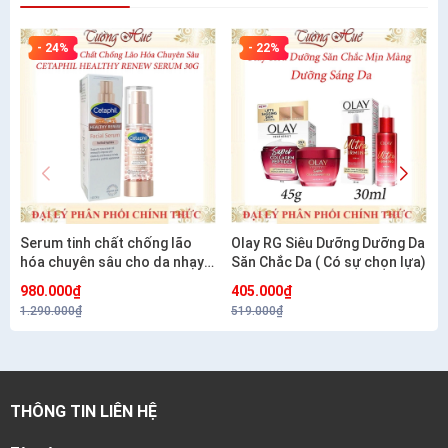
- 24%
- 22%
Serum tinh chất chống lão
Olay RG Siêu Dưỡng Dưỡng Da
hóa chuyên sâu cho da nhạy
Săn Chắc Da ( Có sự chọn lựa)
cảm CETAPHIL HEALTHY
980.000₫
405.000₫
RENEW SERUM 30G
1.290.000₫
519.000₫
THÔNG TIN LIÊN HỆ