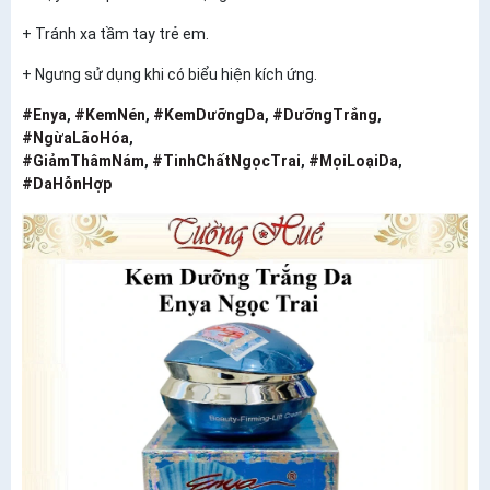
+ Tránh xa tầm tay trẻ em.
+ Ngưng sử dụng khi có biểu hiện kích ứng.
#Enya
,
#KemNén
,
#KemDưỡngDa
,
#DưỡngTrắng
,
#NgừaLãoHóa
,
#GiảmThâmNám
,
#TinhChấtNgọcTrai
,
#MọiLoạiDa
,
#DaHỗnHợp