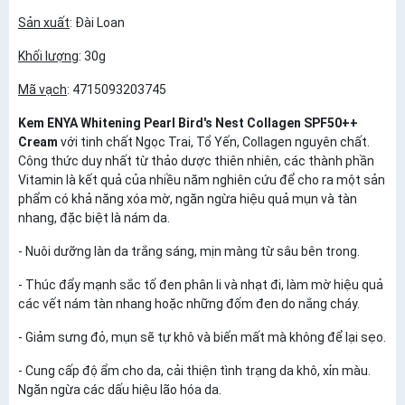
Sản xuất
: Đài Loan
Khối lượng
: 30g
Mã vạch
: 4715093203745
Kem ENYA Whitening Pearl Bird's Nest Collagen SPF50++
Cream
với tinh chất Ngọc Trai, Tổ Yến, Collagen nguyên chất.
Công thức duy nhất từ thảo dược thiên nhiên, các thành phần
Vitamin là kết quả của nhiều năm nghiên cứu để cho ra một sản
phẩm có khả năng xóa mờ, ngăn ngừa hiệu quả mụn và tàn
nhang, đặc biệt là nám da.
- Nuôi dưỡng làn da trắng sáng, mịn màng từ sâu bên trong.
- Thúc đẩy mạnh sắc tố đen phân li và nhạt đi, làm mờ hiệu quả
các vết nám tàn nhang hoặc những đốm đen do nắng cháy.
- Giảm sưng đỏ, mụn sẽ tự khô và biến mất mà không để lại sẹo.
- Cung cấp độ ẩm cho da, cải thiện tình trạng da khô, xỉn màu.
Ngăn ngừa các dấu hiệu lão hóa da.