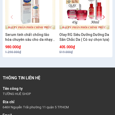
Serum tinh chất chống lão
Olay RG Siêu Dưỡng Dưỡng Da
hóa chuyên sâu cho da nhạy
Săn Chắc Da ( Có sự chọn lựa)
cảm CETAPHIL HEALTHY
980.000₫
405.000₫
RENEW SERUM 30G
1.290.000₫
519.000₫
THÔNG TIN LIÊN HỆ
Tên công ty
TƯỜNG HUÊ SHOP
Địa chỉ
646V Nguyễn Trãi phường 11 quận 5 TP.HCM