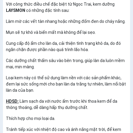
Với công thức điều chế đặc biệt từ Ngọc Trai, kem dưỡng
LAYSMON
có những đặc tính sau:
Làm mờ các vết tàn nhang hoặc những đốm đen do cháy nắng.
Mụn sẽ tự khô và biến mất mà không để lại sẹo.
Cung cấp độ ẩm cho làn da, cải thiện tình trạng khô da, do đó
ngăn chặn được phần nào quá trình lão hóa.
Các dưỡng chất thấm sâu vào bên trong, giúp làn da luôn mềm
mại, mịn màng.
Loại kem này có thể sử dụng làm nền với các sản phẩm khác,
đem lại sức sống mới cho bạn làn da trắng tự nhiên, làm nổi bật
làn da của bạn.
HDSD:
Làm sạch da với nước ấm trước khi thoa kem để da
thông thoáng, dễ dàng hấp thụ dưỡng chất.
Thích hợp cho mọi loại da.
Tránh tiếp xúc với nhiệt độ cao và ánh nắng mặt trời, để kem