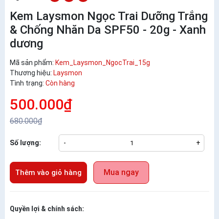
Kem Laysmon Ngọc Trai Dưỡng Trắng
& Chống Nhăn Da SPF50 - 20g - Xanh
dương
Mã sản phẩm:
Kem_Laysmon_NgocTrai_15g
Thương hiệu:
Laysmon
Tình trạng:
Còn hàng
500.000₫
680.000₫
Số lượng:
-
+
Mua ngay
Thêm vào giỏ hàng
Quyền lợi & chính sách: