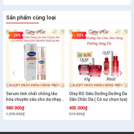
Sản phẩm cùng loại
- 24%
- 22%
Serum tinh chất chống lão
Olay RG Siêu Dưỡng Dưỡng Da
hóa chuyên sâu cho da nhạy
Săn Chắc Da ( Có sự chọn lựa)
cảm CETAPHIL HEALTHY
980.000₫
405.000₫
RENEW SERUM 30G
1.290.000₫
519.000₫