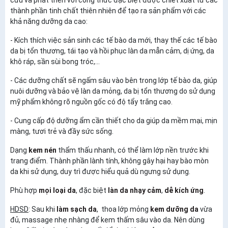
thành phần tinh chất thiên nhiên để tạo ra sản phẩm với các
khả năng dưỡng da cao:
- Kích thích việc sản sinh các tế bào da mới, thay thế các tế bào
da bị tổn thương, tái tạo và hồi phục làn da mẫn cảm, dị ứng, da
khô ráp, sần sùi bong tróc,...
- Các dưỡng chất sẽ ngấm sâu vào bên trong lớp tế bào da, giúp
nuôi dưỡng và bảo vệ làn da mỏng, da bị tổn thương do sử dụng
mỹ phẩm không rõ nguồn gốc có độ tẩy trắng cao.
- Cung cấp độ dưỡng ẩm cần thiết cho da giúp da mềm mại, mịn
màng, tươi trẻ và đầy sức sống.
Dạng
kem nén
thẩm thấu nhanh, có thể làm lớp nền trước khi
trang điểm. Thành phần lành tính, không gây hại hay bào mòn
da khi sử dụng, duy trì được hiểu quả dù ngưng sử dụng.
Phù hợp
mọi loại da
, đặc biệt
làn da nhạy cảm
,
dễ kích ứng
.
HDSD
: Sau khi
làm sạch da
, thoa lớp mỏng
kem dưỡng da
vừa
đủ, massage nhẹ nhàng để kem thấm sâu vào da. Nên dùng