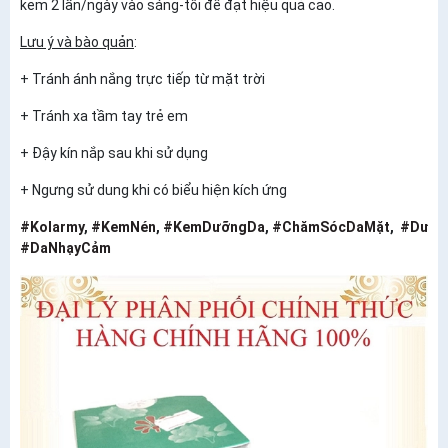
kem 2 lần/ngày vào sáng-tối để đạt hiệu quả cao.
Lưu ý và bào quản
:
+ Tránh ánh nắng trực tiếp từ mặt trời
+ Tránh xa tầm tay trẻ em
+ Đậy kín nắp sau khi sử dụng
+ Ngưng sử dung khi có biểu hiện kích ứng
#Kolarmy
,
#KemNén
,
#KemDưỡngDa
,
#ChămSócDaMặt
,
#Dưỡn
#DaNhạyCảm