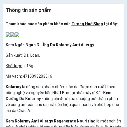
Thông tin sản phẩm
Tham khảo các sản phẩm khác của
Tường Huê Shop
tại đây:
Kem Ngăn Ngừa Dị Ứng Da Kolarmy Anti Allergy.
Sản xuất
: Đài Loan.
Khối lượng
: 15g.
Mã vạch
: 4715093203516
Kolarmy
là dòng sản phẩm chăm sóc da được sản xuất theo
công nghệ và nguyên liệu Nhật Bản tại nhà máy ở Đài.
Kem
Dưỡng Da Kolarmy
không chỉ được ưa chuộng bởi thành phần
vô cùng an toàn cho da mà còn hiệu quả nhanh và phù hợp cho
làn da Châu Á.
Kem Kolarmy Anti Allergy Regenerate Nourising
là một nghiên
cứu và phát triển với công thức đặc biệt được chiết xuất từ các