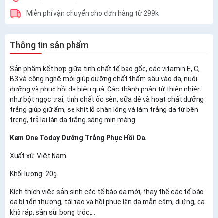
Miễn phí vận chuyển cho đơn hàng từ 299k
Thông tin sản phẩm
Sản phẩm kết hợp giữa tinh chất tế bào gốc, các vitamin E, C,
B3 và công nghệ mới giúp dưỡng chất thấm sâu vào da, nuôi
dưỡng và phục hồi da hiệu quả. Các thành phần từ thiên nhiên
như bột ngọc trai, tinh chất ốc sên, sữa dê và hoạt chất dưỡng
trắng giúp giữ ẩm, se khít lỗ chân lông và làm trắng da từ bên
trong, trả lại làn da trắng sáng mịn màng.
Kem One Today Dưỡng Trắng Phục Hồi Da.
Xuất xứ: Việt Nam.
Khối lượng: 20g.
Kích thích việc sản sinh các tế bào da mới, thay thế các tế bào
da bị tổn thương, tái tạo và hồi phục làn da mẫn cảm, dị ứng, da
khô ráp, sần sùi bong tróc,...