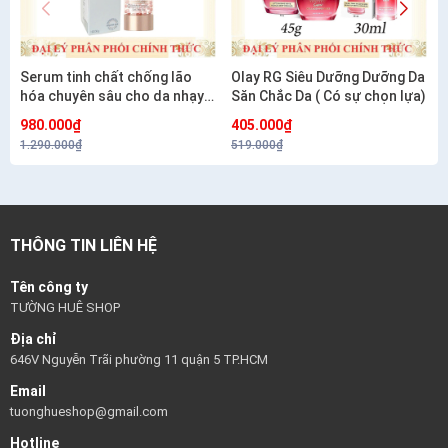
Serum tinh chất chống lão
Olay RG Siêu Dưỡng Dưỡng Da
hóa chuyên sâu cho da nhạy
Săn Chắc Da ( Có sự chọn lựa)
cảm CETAPHIL HEALTHY
980.000₫
405.000₫
RENEW SERUM 30G
1.290.000₫
519.000₫
THÔNG TIN LIÊN HỆ
Tên công ty
TƯỜNG HUÊ SHOP
Địa chỉ
646V Nguyễn Trãi phường 11 quận 5 TP.HCM
Email
tuonghueshop@gmail.com
Hotline