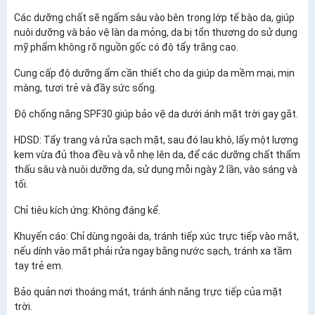
Các dưỡng chất sẽ ngấm sâu vào bên trong lớp tế bào da, giúp
nuôi dưỡng và bảo vệ làn da mỏng, da bị tổn thương do sử dụng
mỹ phẩm không rõ nguồn gốc có độ tẩy trắng cao.
Cung cấp độ dưỡng ẩm cần thiết cho da giúp da mềm mại, mịn
màng, tươi trẻ và đầy sức sống.
Độ chống nắng SPF30 giúp bảo vệ da dưới ánh mặt trời gay gắt.
HDSD: Tẩy trang và rửa sạch mặt, sau đó lau khô, lấy một lượng
kem vừa đủ thoa đều và vỗ nhẹ lên da, để các dưỡng chất thẩm
thấu sâu và nuôi dưỡng da, sử dụng mỗi ngày 2 lần, vào sáng và
tối.
Chỉ tiêu kích ứng: Không đáng kể.
Khuyến cáo: Chỉ dùng ngoài da, tránh tiếp xúc trực tiếp vào mắt,
nếu dính vào mắt phải rửa ngay bằng nước sạch, tránh xa tầm
tay trẻ em.
Bảo quản nơi thoáng mát, tránh ánh nắng trực tiếp của mặt
trời.