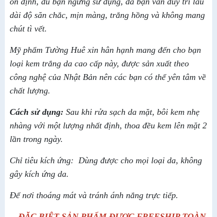
ổn định, dù bạn ngưng sử dụng, da bạn vẫn duy trì lâu
dài độ săn chắc, mịn màng, trắng hồng và không mang
chút tì vết.
Mỹ phẩm Tường Huê xin hân hạnh mang đến cho bạn
loại kem trắng da cao cấp này, được sản xuất theo
công nghệ của Nhật Bản nên các bạn có thể yên tâm về
chất lượng.
Cách sử dụng:
Sau khi rửa sạch da mặt, bôi kem nhẹ
nhàng với một lượng nhất định, thoa đều kem lên mặt 2
lần trong ngày.
Chỉ tiêu kích ứng: Dùng được cho mọi loại da, không
gây kích ứng da.
Để nơi thoáng mát và tránh ánh nắng trực tiếp.
__ĐẶC BIỆT SẢN PHẨM ĐƯỢC FREESHIP TOÀN