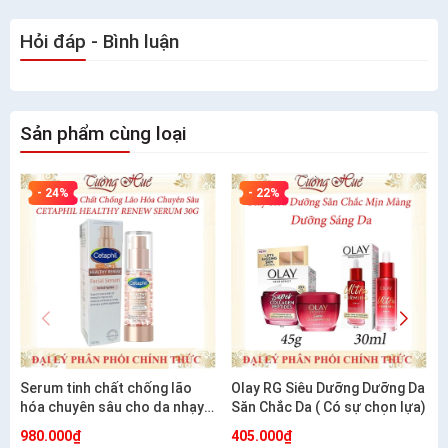
Hỏi đáp - Bình luận
Sản phẩm cùng loại
- 24%
- 22%
Serum tinh chất chống lão
Olay RG Siêu Dưỡng Dưỡng Da
hóa chuyên sâu cho da nhạy
Săn Chắc Da ( Có sự chọn lựa)
cảm CETAPHIL HEALTHY
980.000₫
405.000₫
RENEW SERUM 30G