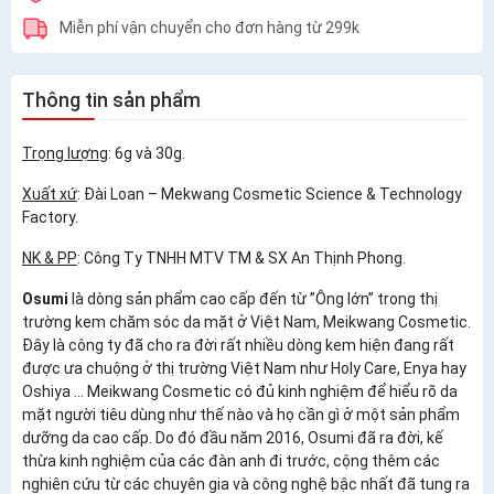
Miễn phí vận chuyển cho đơn hàng từ 299k
Thông tin sản phẩm
Trọng lượng
: 6g và 30g.
Xuất xứ
: Đài Loan – Mekwang Cosmetic Science & Technology
Factory.
NK & PP
: Công Ty TNHH MTV TM & SX An Thịnh Phong.
Osumi
là dòng sản phẩm cao cấp đến từ ”Ông lớn” trong thị
trường kem chăm sóc da mặt ở Việt Nam, Meikwang Cosmetic.
Đây là công ty đã cho ra đời rất nhiều dòng kem hiện đang rất
được ưa chuộng ở thị trường Việt Nam như Holy Care, Enya hay
Oshiya … Meikwang Cosmetic có đủ kinh nghiệm để hiểu rõ da
mặt người tiêu dùng như thế nào và họ cần gì ở một sản phẩm
dưỡng da cao cấp. Do đó đầu năm 2016, Osumi đã ra đời, kế
thừa kinh nghiệm của các đàn anh đi trước, cộng thêm các
nghiên cứu từ các chuyên gia và công nghệ bậc nhất đã tung ra