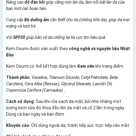
Nâng cao
độ đàn hồi
giúp căng mịn làn da, làm nổi bật làn da của
bạn một các hoàn hảo.
Cung cấp
Độ dưỡng ẩm
cần thiết cho da (chống khô da), giúp da mịn
màng và tươi trẻ.
Với
SPF30
giúp bảo vệ da chống lại tia cực tím hiệu quả.
Kem Osumi được sản xuất theo
công nghệ và nguyên liệu Nhật
Bản
.
Kem Osumi
có thể kết hợp dùng làm
Kem nền
khi trang điểm.
Thành phần:
Vaseline, Titanium Dioxide, Cetyl Palmitate, Beta-
Carotene, Cera Alba (Beesax), Glyceryl Stearate, Lanolin Oil,
Copernicia Cerifera (Carnauba) …
Cách sử dụng:
Sau khi rửa sạch da mặt, bôi nhẹ nhàng một
lượng kem vừa đủ thoa đều lên da mặt và cổ 2 lần trong ngày.
Dùng cả ban ngày và ban đêm.
Khuyến cáo:
Chỉ dùng ngoài da, tránh tiếp xúc trực tiếp vào mắt.