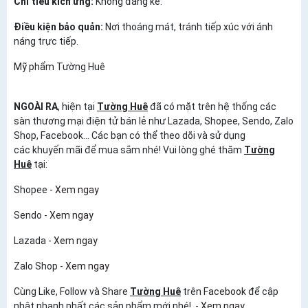
Chỉ tiêu kích ứng:
Không đáng kể.
Điều kiện bảo quản:
Nơi thoáng mát, tránh tiếp xúc với ánh
náng trực tiếp.
Mỹ phẩm
Tường Huê
NGOÀI RA
, hiện tại
Tường Huê
đã có mặt trên hệ thống các
sàn thương mại điện tử bán lẻ như Lazada, Shopee, Sendo, Zalo
Shop, Facebook... Các bạn có thể theo dõi và sử dụng
các khuyến mãi để mua sắm nhé! Vui lòng ghé thăm
Tường
Huê
tại:
Shopee -
Xem ngay
Sendo -
Xem ngay
Lazada -
Xem ngay
Zalo Shop -
Xem ngay
Cùng Like, Follow và Share
Tường Huê
trên
Facebook
để cập
nhật nhanh nhất các sản phẩm mới nhé! -
Xem ngay