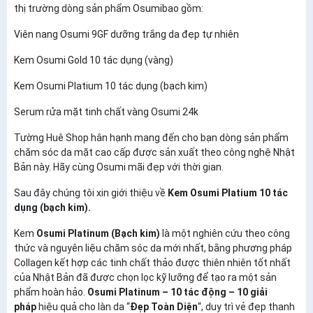
thị trường dòng sản phẩm
Osumi
bao gồm:
Viên nang Osumi 9GF dưỡng trắng da đẹp tự nhiên
Kem Osumi Gold 10 tác dụng (vàng)
Kem Osumi Platium 10 tác dụng (bạch kim)
Serum rửa mặt tinh chất vàng Osumi 24k
Tường Huê Shop hân hạnh mang đến cho bạn dòng sản phẩm
chăm sóc da mặt cao cấp được sản xuất theo công nghệ Nhật
Bản này. Hãy cùng
Osumi
mãi đẹp với thời gian.
Sau đây chúng tôi xin giới thiệu về
Kem
Osumi Platium
10 tác
dụng (bạch kim).
Kem
Osumi Platinum (Bạch kim)
là một nghiên cứu theo công
thức và nguyên liệu chăm sóc da mới nhất, bằng phương pháp
Collagen kết hợp các tinh chất thảo được thiên nhiên tốt nhất
của Nhật Bản đã được chọn lọc kỹ lưỡng để tạo ra một sản
phẩm hoàn hảo.
Osumi Platinum – 10 tác động – 10 giải
pháp
hiệu quả cho làn da “
Đẹp Toàn Diện
“, duy trì vẻ đẹp thanh