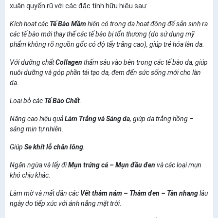
xuân quyến rũ với các đặc tính hữu hiệu sau:
Kích hoạt các
Tế Bào Mầm
hiện có trong da hoạt động để sản sinh ra
các tế bào mới thay thế các tế bào bị tổn thương (do sử dụng mỹ
phẩm không rõ nguồn gốc có độ tẩy trắng cao), giúp trẻ hóa làn da.
Với dưỡng chất
Collagen
thấm sâu vào bên trong các tế bào da, giúp
nuôi dưỡng và góp phần tái tạo da, đem đến sức sống mới cho làn
da.
Loại bỏ các
Tế Bào Chết
.
Nâng cao hiệu quả
Làm Trắng và Sáng da
, giúp da trắng hồng –
sáng mịn tự nhiên.
Giúp
Se khít lỗ chân lông
.
Ngăn ngừa và lấy đi
Mụn trứng cá – Mụn đầu đen
và các loại mụn
khó chịu khác.
Làm mờ và mất dần các
Vết thâm nám – Thâm đen – Tàn nhang
lâu
ngày do tiếp xúc với ánh nắng mặt trời.