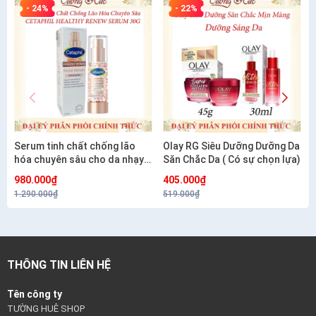
- 24%
- 22%
Serum tinh chất chống lão
Olay RG Siêu Dưỡng Dưỡng Da
hóa chuyên sâu cho da nhạy
Săn Chắc Da ( Có sự chọn lựa)
cảm CETAPHIL HEALTHY
980.000₫
405.000₫
RENEW SERUM 30G
1.290.000₫
519.000₫
THÔNG TIN LIÊN HỆ
Tên công ty
TƯỜNG HUÊ SHOP