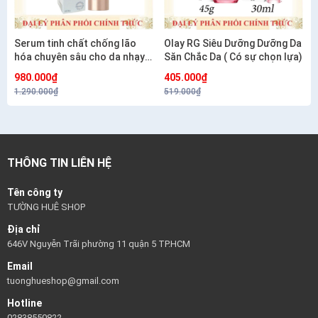
Serum tinh chất chống lão
Olay RG Siêu Dưỡng Dưỡng Da
hóa chuyên sâu cho da nhạy
Săn Chắc Da ( Có sự chọn lựa)
cảm CETAPHIL HEALTHY
980.000₫
405.000₫
RENEW SERUM 30G
1.290.000₫
519.000₫
THÔNG TIN LIÊN HỆ
Tên công ty
TƯỜNG HUÊ SHOP
Địa chỉ
646V Nguyễn Trãi phường 11 quận 5 TP.HCM
Email
tuonghueshop@gmail.com
Hotline
02838550822