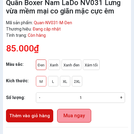
Quần Boxer Nam LaDo NV031 Lưng
vừa mềm mại co giãn mặc cực êm
Mã sản phẩm:
Quan-NV031-M-Den
Thương hiệu:
Đang cập nhật
Tình trạng:
Còn hàng
85.000₫
Màu sắc:
Đen
Xanh
Xanh đen
Xám tối
Kích thước:
M
L
XL
2XL
Số lượng:
-
+
Mua ngay
Thêm vào giỏ hàng