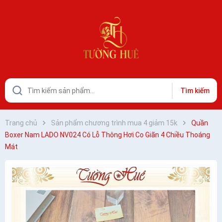
Tìm kiếm
Trang chủ
Sản phẩm chương trình mua 4 giảm 15k
Quần
Boxer Nam LADO NV024 Có Lỗ Thông Hơi Co Giãn 4 Chiều Thoáng
Mát