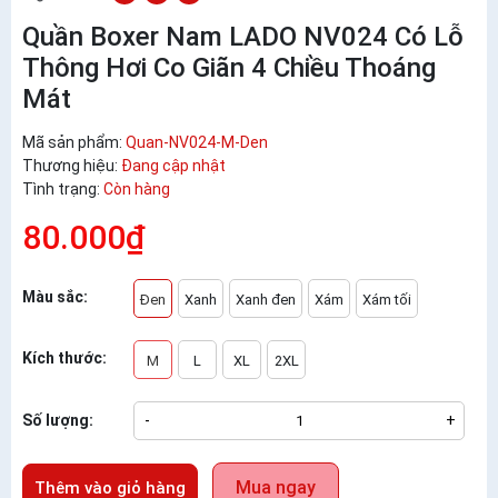
Quần Boxer Nam LADO NV024 Có Lỗ
Thông Hơi Co Giãn 4 Chiều Thoáng
Mát
Mã sản phẩm:
Quan-NV024-M-Den
Thương hiệu:
Đang cập nhật
Tình trạng:
Còn hàng
80.000₫
Màu sắc:
Đen
Xanh
Xanh đen
Xám
Xám tối
Kích thước:
M
L
XL
2XL
Số lượng:
-
+
Mua ngay
Thêm vào giỏ hàng