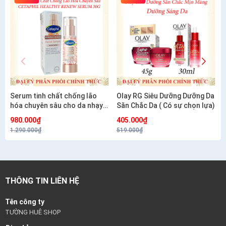
Serum tinh chất chống lão
Olay RG Siêu Dưỡng Dưỡng Da
hóa chuyên sâu cho da nhạy
Săn Chắc Da ( Có sự chọn lựa)
cảm CETAPHIL HEALTHY
980.000₫
405.000₫
RENEW SERUM 30G
1.290.000₫
519.000₫
THÔNG TIN LIÊN HỆ
Tên công ty
TƯỜNG HUÊ SHOP