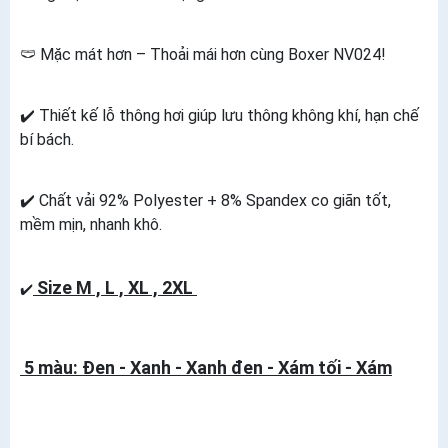
🩲 Mặc mát hơn – Thoải mái hơn cùng Boxer NV024!
✔️ Thiết kế lỗ thông hơi giúp lưu thông không khí, hạn chế
bí bách.
✔️ Chất vải 92% Polyester + 8% Spandex co giãn tốt,
mềm mịn, nhanh khô.
Size M , L , XL , 2XL
✔️
5 màu: Đen - Xanh - Xanh đen - Xám tối - Xám