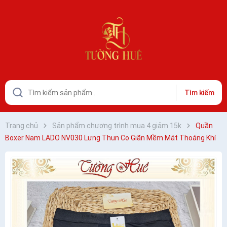
Tìm kiếm
Trang chủ
Sản phẩm chương trình mua 4 giảm 15k
Quần
Boxer Nam LADO NV030 Lưng Thun Co Giãn Mềm Mát Thoáng Khí