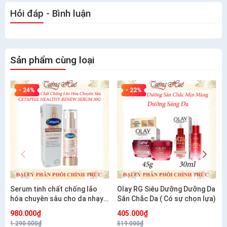
Hỏi đáp - Bình luận
Sản phẩm cùng loại
- 24%
- 22%
Serum tinh chất chống lão
Olay RG Siêu Dưỡng Dưỡng Da
hóa chuyên sâu cho da nhạy
Săn Chắc Da ( Có sự chọn lựa)
cảm CETAPHIL HEALTHY
980.000₫
405.000₫
RENEW SERUM 30G
1.290.000₫
519.000₫