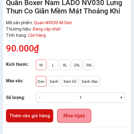
Quần Boxer Nam LADO NV030 Lưng
Thun Co Giãn Mềm Mát Thoáng Khí
Mã sản phẩm:
Quan-NV030-M-Den
Thương hiệu:
Đang cập nhật
Tình trạng:
Còn hàng
90.000₫
Kích thước:
M
L
XL
2XL
3XL
Màu sắc:
Đen
Xanh
Xám tối
Xanh đen
Số lượng:
-
+
Mua ngay
Thêm vào giỏ hàng