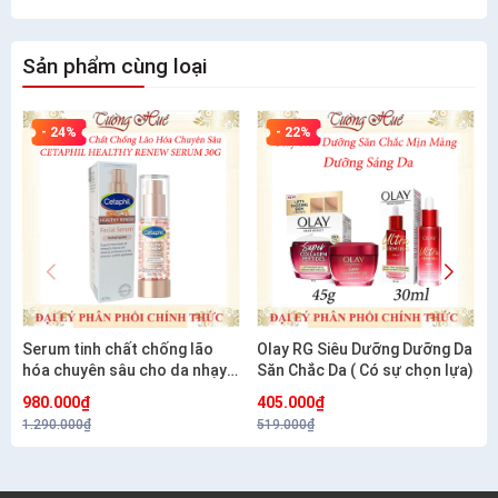
Sản phẩm cùng loại
- 24%
- 22%
Serum tinh chất chống lão
Olay RG Siêu Dưỡng Dưỡng Da
hóa chuyên sâu cho da nhạy
Săn Chắc Da ( Có sự chọn lựa)
cảm CETAPHIL HEALTHY
980.000₫
405.000₫
RENEW SERUM 30G
1.290.000₫
519.000₫