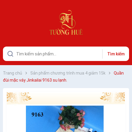
Tìm kiếm
Trang chủ
Sản phẩm chương trình mua 4 giảm 15k
Quần
đùi mặc váy Jinkailai 9163 su lạnh.