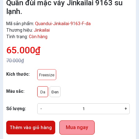
Quần đùi mặc váy Jinkailai 9163 su
lạnh.
Mã sản phẩm:
Quandui-Jinkailai-9163-F-da
Thương hiệu:
Jinkailai
Tình trạng:
Còn hàng
65.000₫
70.000₫
Kích thước:
Freesize
Màu sắc:
Da
Đen
Số lượng:
-
+
Mua ngay
Thêm vào giỏ hàng