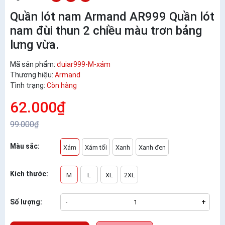
Quần lót nam Armand AR999 Quần lót
nam đùi thun 2 chiều màu trơn bảng
lưng vừa.
Mã sản phẩm:
đuiar999-M-xám
Thương hiệu:
Armand
Tình trạng:
Còn hàng
62.000₫
99.000₫
Màu sắc:
Xám
Xám tối
Xanh
Xanh đen
Kích thước:
M
L
XL
2XL
Số lượng:
-
+