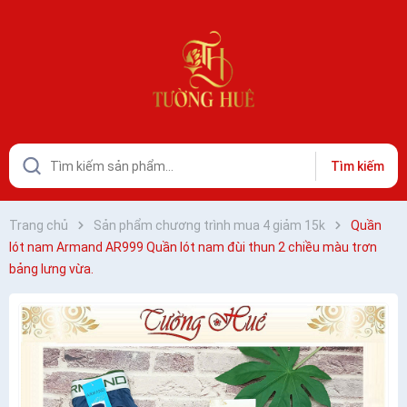
Tìm kiếm
Trang chủ
Sản phẩm chương trình mua 4 giảm 15k
Quần
lót nam Armand AR999 Quần lót nam đùi thun 2 chiều màu trơn
bảng lưng vừa.