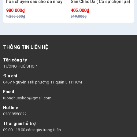
hóa chuyên sâu cho da nhạy
Săn Chắc Da ( Có sự chọn lựa)
cảm CETAPHIL HEALTHY
980.000₫
405.000₫
RENEW SERUM 30G
1.290.000₫
519.000₫
THÔNG TIN LIÊN HỆ
Tên công ty
TƯỜNG HUÊ SHOP
Địa chỉ
646V Nguyễn Trãi phường 11 quận 5 TP.HCM
Email
tuonghueshop@gmail.com
Hotline
02838550822
Thời gian hỗ trợ
09:00 - 18:00 các ngày trong tuần