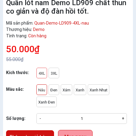
Quần lót nam Demo LD909 chất thun
co giản và độ đàn hồi tốt.
Mã sản phẩm:
Quan-Demo-LD909-4XL-nau
Thương hiệu:
Demo
Tình trạng:
Còn hàng
50.000₫
55.000₫
Kích thước:
4XL
3XL
Màu sắc:
Nâu
Đen
Xám
Xanh
Xanh Nhạt
Xanh Đen
Số lượng:
-
+