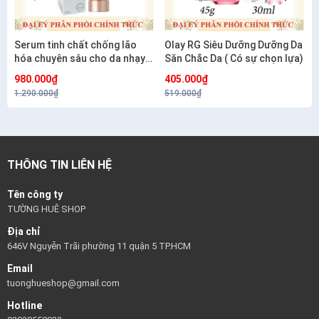
Serum tinh chất chống lão
Olay RG Siêu Dưỡng Dưỡng Da
hóa chuyên sâu cho da nhạy
Săn Chắc Da ( Có sự chọn lựa)
cảm CETAPHIL HEALTHY
980.000₫
405.000₫
RENEW SERUM 30G
1.290.000₫
519.000₫
THÔNG TIN LIÊN HỆ
Tên công ty
TƯỜNG HUÊ SHOP
Địa chỉ
646V Nguyễn Trãi phường 11 quận 5 TP.HCM
Email
tuonghueshop@gmail.com
Hotline