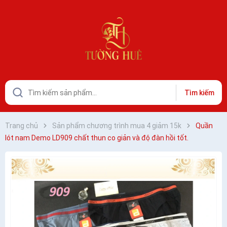
Tìm kiếm
Trang chủ
Sản phẩm chương trình mua 4 giảm 15k
Quần
lót nam Demo LD909 chất thun co giản và độ đàn hồi tốt.