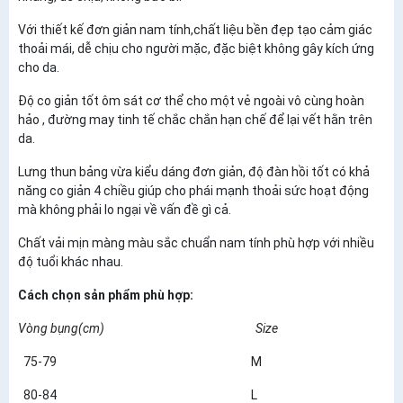
Với thiết kế đơn giản nam tính,chất liệu bền đẹp tạo cảm giác
thoải mái, dễ chịu cho người mặc, đặc biệt không gây kích ứng
cho da.
Độ co giản tốt ôm sát cơ thể cho một vẻ ngoài vô cùng hoàn
hảo , đường may tinh tế chắc chắn hạn chế để lại vết hằn trên
da.
Lưng thun bảng vừa kiểu dáng đơn giản, độ đàn hồi tốt có khả
năng co giản 4 chiều giúp cho phái mạnh thoải sức hoạt động
mà không phải lo ngại về vấn đề gì cả.
Chất vải mịn màng màu sắc chuẩn nam tính phù hợp với nhiều
độ tuổi khác nhau.
Cách chọn sản phẩm phù hợp:
Vòng bụng(cm) Size
75-79 M
80-84 L