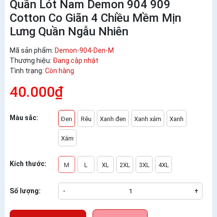
Quần Lót Nam Demon 904 909
Cotton Co Giãn 4 Chiều Mềm Mịn
Lưng Quần Ngẫu Nhiên
Mã sản phẩm:
Demon-904-Den-M
Thương hiệu:
Đang cập nhật
Tình trạng:
Còn hàng
40.000₫
Màu sắc:
Đen
Rêu
Xanh đen
Xanh xám
Xanh
Xám
Kích thước:
M
L
XL
2XL
3XL
4XL
Số lượng:
-
+