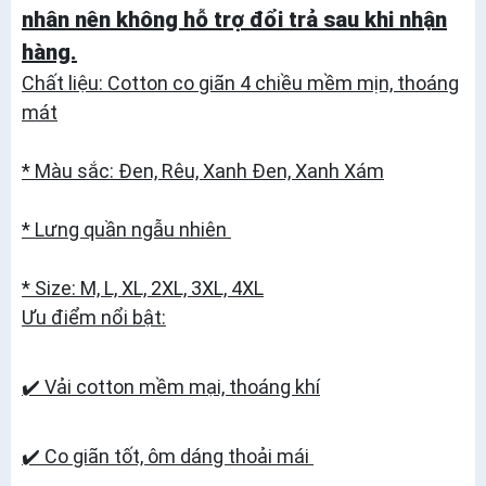
nhân nên không hỗ trợ đổi trả sau khi nhận
hàng.
Chất liệu: Cotton co giãn 4 chiều mềm mịn, thoáng
mát
* Màu sắc: Đen, Rêu, Xanh Đen, Xanh Xám
* Lưng quần ngẫu nhiên
* Size: M, L, XL, 2XL, 3XL, 4XL
Ưu điểm nổi bật:
✔️ Vải cotton mềm mại, thoáng khí
✔️ Co giãn tốt, ôm dáng thoải mái