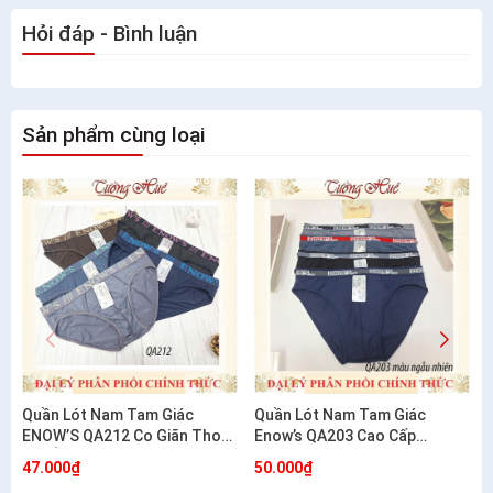
Hỏi đáp - Bình luận
Sản phẩm cùng loại
Quần Lót Nam Tam Giác
Quần Lót Nam Tam Giác
ENOW’S QA212 Co Giãn Thoải
Enow’s QA203 Cao Cấp
Mái Ôm Dáng
Cotton Co Giãn 4 Chiều
47.000₫
50.000₫