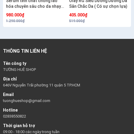
Serum tinh chất chống lão
Olay RG Siêu Dưỡng Dưỡng Da
hóa chuyên sâu cho da nhạy
Săn Chắc Da ( Có sự chọn lựa)
cảm CETAPHIL HEALTHY
980.000₫
405.000₫
RENEW SERUM 30G
1.290.000₫
519.000₫
THÔNG TIN LIÊN HỆ
Tên công ty
TƯỜNG HUÊ SHOP
Địa chỉ
646V Nguyễn Trãi phường 11 quận 5 TP.HCM
Email
tuonghueshop@gmail.com
Hotline
02838550822
Thời gian hỗ trợ
09:00 - 18:00 các ngày trong tuần