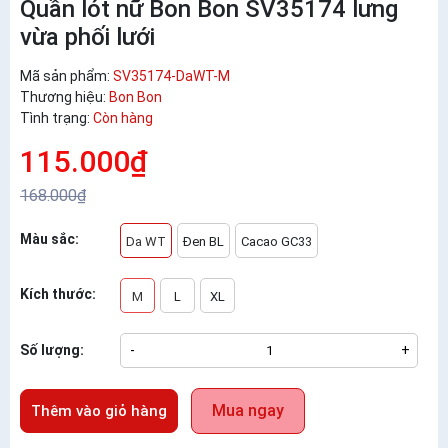
Quần lót nữ Bon Bon SV35174 lưng
vừa phối lưới
Mã sản phẩm:
SV35174-DaWT-M
Thương hiệu:
Bon Bon
Tình trạng:
Còn hàng
115.000₫
168.000₫
Màu sắc:
Da WT
Đen BL
Cacao GC33
Kích thước:
M
L
XL
Số lượng:
-
+
Mua ngay
Thêm vào giỏ hàng