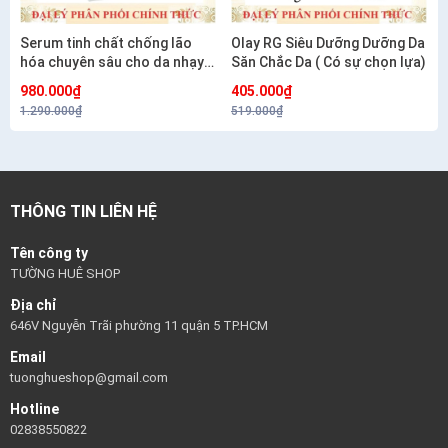
Serum tinh chất chống lão
Olay RG Siêu Dưỡng Dưỡng Da
hóa chuyên sâu cho da nhạy
Săn Chắc Da ( Có sự chọn lựa)
cảm CETAPHIL HEALTHY
980.000₫
405.000₫
RENEW SERUM 30G
1.290.000₫
519.000₫
THÔNG TIN LIÊN HỆ
Tên công ty
TƯỜNG HUÊ SHOP
Địa chỉ
646V Nguyễn Trãi phường 11 quận 5 TP.HCM
Email
tuonghueshop@gmail.com
Hotline
02838550822