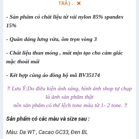
TRẢ). ❌
- Sản phẩm có chất liệu từ vải nylon 85% spandex
15%
- Quần dáng lưng vừa, ôm trọn vòng 3
- Chất liệu thun mỏng , mát mịn tạo cho cảm giác
mặc thoải mái
- Kết hợp cùng áo đồng bộ mã BV35174
‼️ Lưu Ý:Do điều kiện ánh sáng, hình ảnh shop tự chụp
là ảnh sản phẩm thật
nên sản phẩm có thể lệch tone màu từ 1- 2 tone. ‼️
Sản phẩm có các màu và size sau :
Màu: Da WT , Cacao GC33, Đen BL