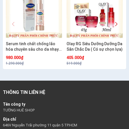
Serum tinh chất chống lão
Olay RG Siêu Dưỡng Dưỡng Da
hóa chuyên sâu cho da nhạy
Săn Chắc Da ( Có sự chọn lựa)
cảm CETAPHIL HEALTHY
980.000₫
405.000₫
RENEW SERUM 30G
1.290.000₫
519.000₫
THÔNG TIN LIÊN HỆ
Tên công ty
TƯỜNG HUÊ SHOP
Địa chỉ
646V Nguyễn Trãi phường 11 quận 5 TP.HCM