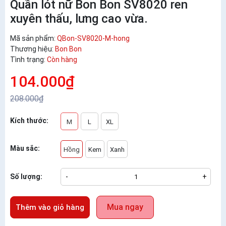
Quần lót nữ Bon Bon SV8020 ren
xuyên thấu, lưng cao vừa.
Mã sản phẩm:
QBon-SV8020-M-hong
Thương hiệu:
Bon Bon
Tình trạng:
Còn hàng
104.000₫
208.000₫
Kích thước:
M
L
XL
Màu sắc:
Hồng
Kem
Xanh
Số lượng:
-
+
Mua ngay
Thêm vào giỏ hàng