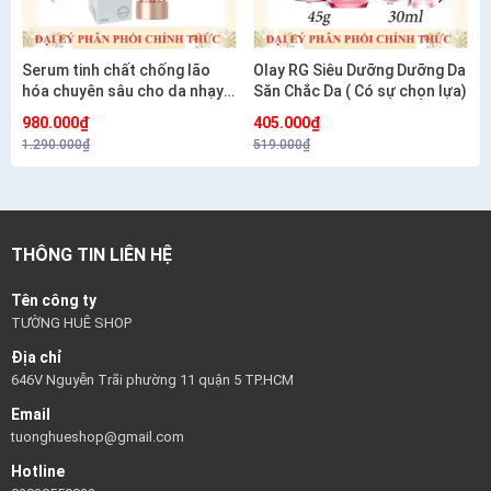
Serum tinh chất chống lão
Olay RG Siêu Dưỡng Dưỡng Da
hóa chuyên sâu cho da nhạy
Săn Chắc Da ( Có sự chọn lựa)
cảm CETAPHIL HEALTHY
980.000₫
405.000₫
RENEW SERUM 30G
1.290.000₫
519.000₫
THÔNG TIN LIÊN HỆ
Tên công ty
TƯỜNG HUÊ SHOP
Địa chỉ
646V Nguyễn Trãi phường 11 quận 5 TP.HCM
Email
tuonghueshop@gmail.com
Hotline