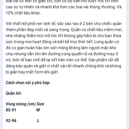
loại vải có tính co giãn tốt, còn có độ đàn hồi vượt trội tốt hơn
cao su tự nhiên và nhanh khô hơn các loại vải thông thường. Và
10% chất liệu khác...
Với thiết kế phối ren tinh tế, sắc xảo tạo ở 2 bên cho chiếc quần
thêm phần đẹp mắt và sang trọng. Quần có chất liệu mềm mịn,
nhẹ nhàng thấm hút mồ hôi tốt không gây hầm bí cho bạn thỏa
sức trong mọi hoạt động và bất kể mọi thời tiết. Lưng quần có
độ co giản hoàn hảo ôm sát mông không làm người mặc khó
chịu nhưng vẫn tôn lên đường cong quyến rũ và đường may tỉ
mỉ, tinh tế hạn chế để lại vết hằn trên cơ thể. Sản phẩm rất dễ
dàng bảo quản và giặt vì chất vải rất nhanh chóng khô và không
bị giãn hay mất form khi giặt.
Cách chọn nội y phù hợp:
Quần lót:
Vòng mông (cm) Size
85-91 M
92-96 L