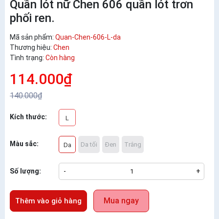
Quần lót nữ Chen 606 quần lót trơn
phối ren.
Mã sản phẩm:
Quan-Chen-606-L-da
Thương hiệu:
Chen
Tình trạng:
Còn hàng
114.000₫
140.000₫
Kích thước:
L
Màu sắc:
Da tối
Đen
Trắng
Da
Số lượng:
-
+
Mua ngay
Thêm vào giỏ hàng