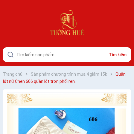
Tìm kiếm
Trang chủ
Sản phẩm chương trình mua 4 giảm 15k
Quần
lót nữ Chen 606 quần lót trơn phối ren.