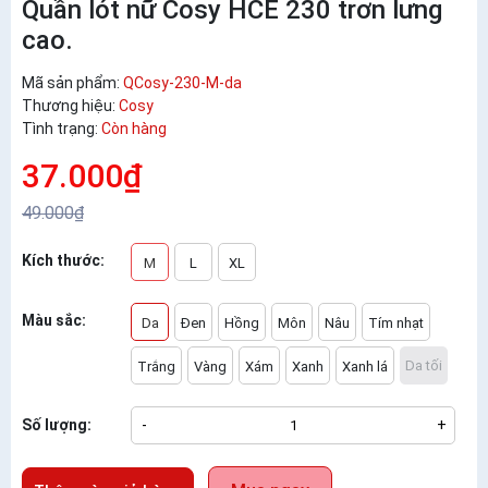
Quần lót nữ Cosy HCE 230 trơn lưng
cao.
Mã sản phẩm:
QCosy-230-M-da
Thương hiệu:
Cosy
Tình trạng:
Còn hàng
37.000₫
49.000₫
Kích thước:
M
L
XL
Màu sắc:
Da
Đen
Hồng
Môn
Nâu
Tím nhạt
Da tối
Trắng
Vàng
Xám
Xanh
Xanh lá
Số lượng:
-
+