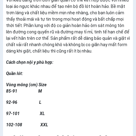
loại áo ngực khác nhau để tạo nên bộ đồ lót hoàn hảo. Bề mặt
trơn láng và chất liệu mềm mịn nhẹ nhàng, cho bạn luôn cảm
thấy thoải mái và tự tin trong mọi hoạt động và bất chấp mọi
thời tiết. Phần lưng với độ co giản hoàn hảo ôm sát mông tôn
lên đường cong quyến rũ và đường may tỉ mỉ, tinh tế hạn chế để
lại vết hằn trên cơ thể. Sản phẩm rất dễ dàng bảo quản và giặt vì
chất vải rất nhanh chóng khô và không bị co giãn hay mất form
dáng khi giặt, chất liệu thì cũng rất ít bị nhàu.
Cách chọn nội y phù hợp:
Quần lót:
Vòng mông (cm) Size
85-91 M
92-96 L
97-101 XL
102-108 XXL