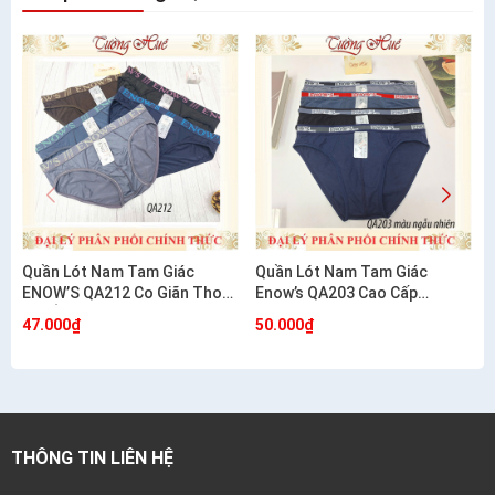
Quần Lót Nam Tam Giác
Quần Lót Nam Tam Giác
ENOW’S QA212 Co Giãn Thoải
Enow’s QA203 Cao Cấp
Mái Ôm Dáng
Cotton Co Giãn 4 Chiều
47.000₫
50.000₫
THÔNG TIN LIÊN HỆ