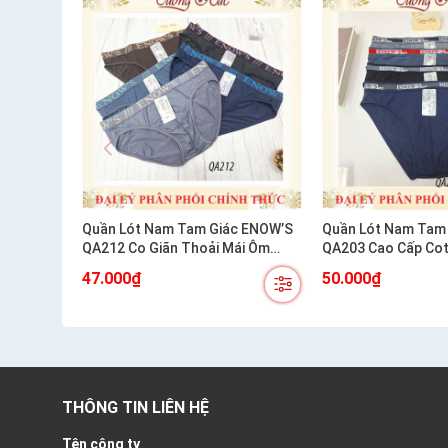
Quần Lót Nam Tam Giác ENOW’S
Quần Lót Nam Tam 
QA212 Co Giãn Thoải Mái Ôm
QA203 Cao Cấp Cot
Dáng
Chiều
47.000₫
50.000₫
THÔNG TIN LIÊN HỆ
Tên công ty