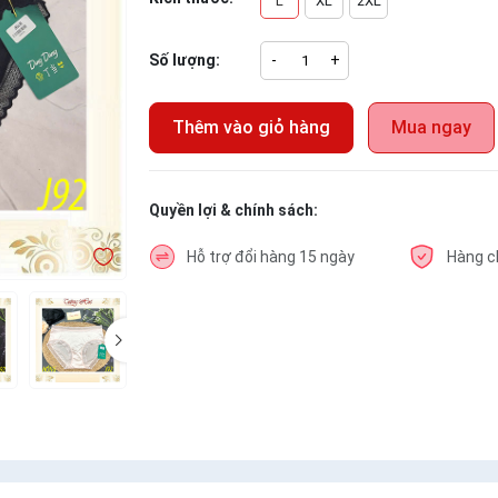
L
XL
2XL
Số lượng:
-
+
Thêm vào giỏ hàng
Mua ngay
Quyền lợi & chính sách:
Hỗ trợ đổi hàng 15 ngày
Hàng c