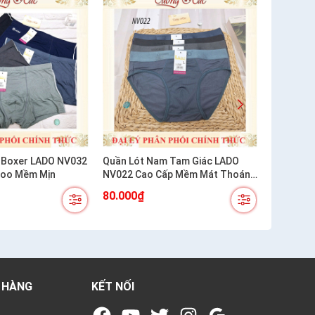
 Boxer LADO NV032
Quần Lót Nam Tam Giác LADO
Quần Box
boo Mềm Mịn
NV022 Cao Cấp Mềm Mát Thoáng
Lỗ Thông 
Khí
Thoáng 
80.000₫
80.000₫
 HÀNG
KẾT NỐI