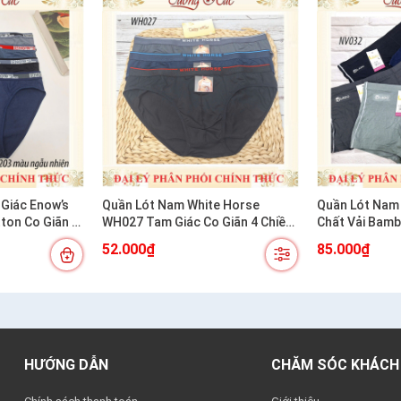
Giác Enow’s
Quần Lót Nam White Horse
Quần Lót Nam
ton Co Giãn 4
WH027 Tam Giác Co Giãn 4 Chiều
Chất Vải Bam
Mềm Mát Thoải Mái
52.000₫
85.000₫
HƯỚNG DẪN
CHĂM SÓC KHÁCH