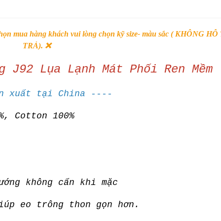
 chọn mua hàng khách vui lòng chọn kỹ size- màu sắc ( KHÔNG H
TRẢ). ❌
g J92 Lụa Lạnh Mát Phối Ren Mềm
n xuất tại China ----
%, Cotton 100%
ướng không cấn khi mặc
giúp eo trông thon gọn hơn.