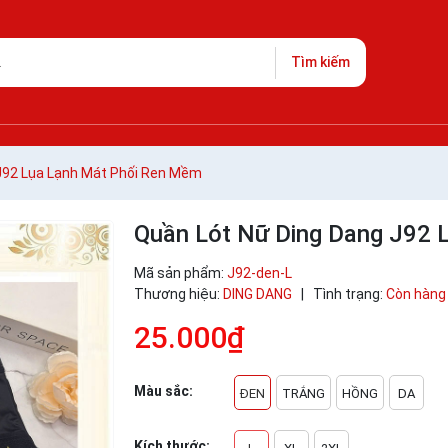
Tìm kiếm
J92 Lụa Lạnh Mát Phối Ren Mềm
Quần Lót Nữ Ding Dang J92 
Mã sản phẩm:
J92-den-L
Thương hiệu:
DING DANG
|
Tình trạng:
Còn hàng
25.000₫
Màu sắc:
ĐEN
TRẮNG
HỒNG
DA
Kích thước: