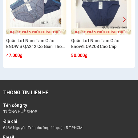
Quần Lót Nam Tam Giác
Quần Lót Nam Tam Giác
ENOW’S QA212 Co Giãn Thoải
Enow’s QA203 Cao Cấp
Mái Ôm Dáng
Cotton Co Giãn 4 Chiều
47.000₫
50.000₫
THÔNG TIN LIÊN HỆ
Tên công ty
TƯỜNG HUÊ SHOP
Địa chỉ
646V Nguyễn Trãi phường 11 quận 5 TP.HCM
Email