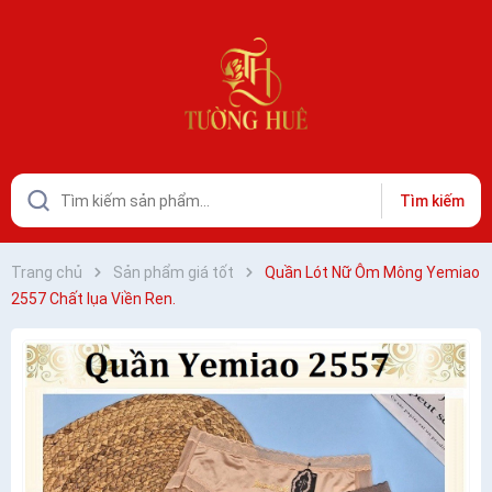
Tìm kiếm
Trang chủ
Sản phẩm giá tốt
Quần Lót Nữ Ôm Mông Yemiao
2557 Chất lụa Viền Ren.