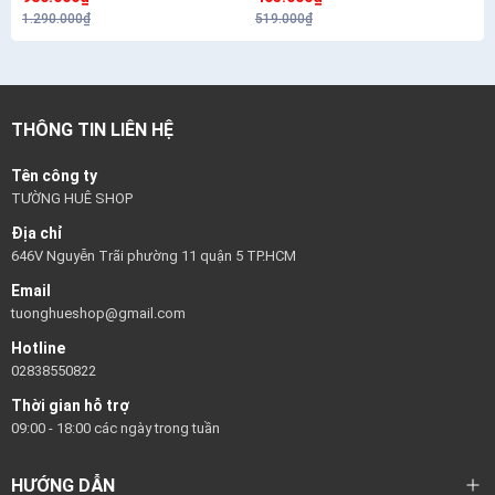
RENEW SERUM 30G
1.290.000₫
519.000₫
THÔNG TIN LIÊN HỆ
Tên công ty
TƯỜNG HUÊ SHOP
Địa chỉ
646V Nguyễn Trãi phường 11 quận 5 TP.HCM
Email
tuonghueshop@gmail.com
Hotline
02838550822
Thời gian hỗ trợ
09:00 - 18:00 các ngày trong tuần
HƯỚNG DẪN