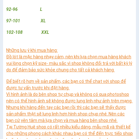
92-96 L
97-101 XL
102-108 XXL
Những lưu ý khi mua hàng:
Đồ lót là mặc hàng nhạy cảm, nên khi lựa chọn mua hàng khách
vui lòng chọn kỹ size- màu sắc vì shop không đổi trả với bất kỳ lý
do để đảm bảo sức khỏe chung cho tất cả khách hàng
Để biết rõ hơn về sản phẩm, các bạn có thể chat với shop để
được tư vấn trước khi đặt hàng.
Vì hình ảnh là do bên shop tự chụp và không có qua photoshop
nên có thể hình ảnh sẽ không được lung linh như ảnh trên mạng.
Nhưng khi hàng đến tay các bạn rồi thì các bạn sẽ thấy được
sản phẩm thật sẽ lung linh hơn hình shop chụp nhé. Nên các
bạn cứ yên tâm mà lựa chọn và mua hàng bên shop nhé.
Tại Tường Huê shop có rất nhiều kiểu dáng, mẫu mã và thiết kế
cho những phong cách khác nhau bạn có thể đến trực tiếp shop