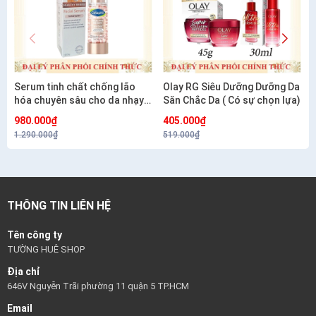
Serum tinh chất chống lão
Olay RG Siêu Dưỡng Dưỡng Da
hóa chuyên sâu cho da nhạy
Săn Chắc Da ( Có sự chọn lựa)
cảm CETAPHIL HEALTHY
980.000₫
405.000₫
RENEW SERUM 30G
1.290.000₫
519.000₫
THÔNG TIN LIÊN HỆ
Tên công ty
TƯỜNG HUÊ SHOP
Địa chỉ
646V Nguyễn Trãi phường 11 quận 5 TP.HCM
Email