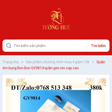
Tìm kiếm
Trang chủ
Sản phẩm chương trình mua 4 giảm 15k
Quần
ôm bụng Bon Bon GV9814 quần gen ren cạp cao.