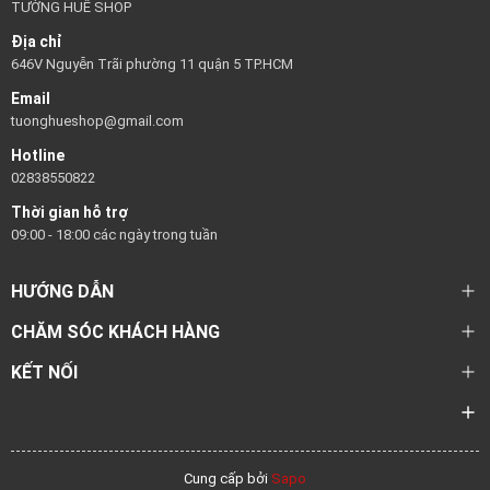
TƯỜNG HUÊ SHOP
Địa chỉ
646V Nguyễn Trãi phường 11 quận 5 TP.HCM
Email
tuonghueshop@gmail.com
Hotline
02838550822
Thời gian hỗ trợ
09:00 - 18:00 các ngày trong tuần
HƯỚNG DẪN
CHĂM SÓC KHÁCH HÀNG
KẾT NỐI
Cung cấp bởi
Sapo