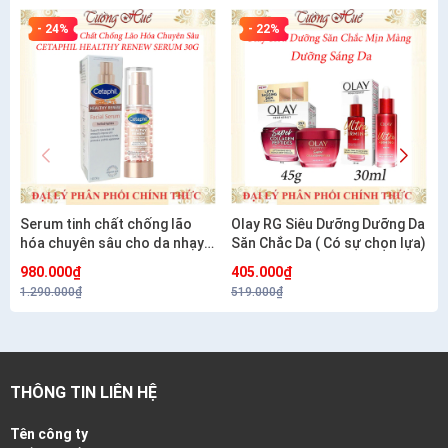
- 24%
- 22%
Serum tinh chất chống lão
Olay RG Siêu Dưỡng Dưỡng Da
hóa chuyên sâu cho da nhạy
Săn Chắc Da ( Có sự chọn lựa)
cảm CETAPHIL HEALTHY
980.000₫
405.000₫
RENEW SERUM 30G
1.290.000₫
519.000₫
THÔNG TIN LIÊN HỆ
Tên công ty