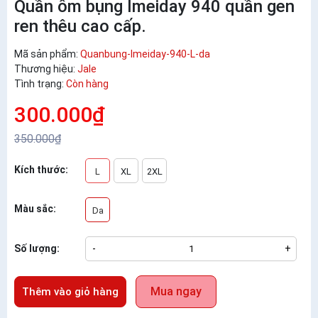
Quần ôm bụng Imeiday 940 quần gen
ren thêu cao cấp.
Mã sản phẩm:
Quanbung-Imeiday-940-L-da
Thương hiệu:
Jale
Tình trạng:
Còn hàng
300.000₫
350.000₫
Kích thước:
L
XL
2XL
Màu sắc:
Da
Số lượng:
-
+
Mua ngay
Thêm vào giỏ hàng