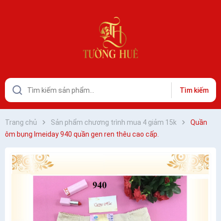
Tìm kiếm
Trang chủ
Sản phẩm chương trình mua 4 giảm 15k
Quần
ôm bụng Imeiday 940 quần gen ren thêu cao cấp.