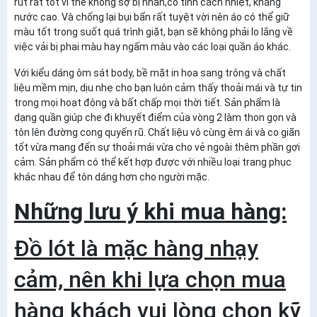
rút rất tốt vì thế không sợ bị nhăn,có tính cách nhiệt, kháng
nước cao. Và chống lại bụi bẩn rất tuyệt vời nên áo có thể giữ
màu tốt trong suốt quá trình giặt, bạn sẽ không phải lo lắng về
việc vải bị phai màu hay ngấm màu vào các loại quần áo khác.
Với kiểu dáng ôm sát body, bề mặt in hoa sang trông và chất
liệu mềm mịn, dịu nhẹ cho bạn luôn cảm thấy thoải mái và tự tin
trong mọi hoạt động và bất chấp mọi thời tiết. Sản phẩm là
dạng quần giúp che đi khuyết điểm của vòng 2 làm thon gọn và
tôn lên đường cong quyến rũ. Chất liệu vô cùng êm ái và co giãn
tốt vừa mang đến sự thoải mái vừa cho vẻ ngoài thêm phần gợi
cảm. Sản phẩm có thể kết hợp được với nhiều loại trang phục
khác nhau để tôn dáng hơn cho người mặc.
Những lưu ý khi mua hàng:
Đồ lót là mặc hàng nhạy
cảm, nên khi lựa chọn mua
hàng khách vui lòng chọn kỹ