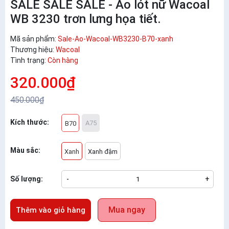
SALE SALE SALE - Áo lót nữ Wacoal
WB 3230 trơn lưng họa tiết.
Mã sản phẩm:
Sale-Ao-Wacoal-WB3230-B70-xanh
Thương hiệu:
Wacoal
Tình trạng:
Còn hàng
320.000₫
450.000₫
Kích thước:
A75
B70
Màu sắc:
Xanh
Xanh đậm
Số lượng:
-
+
Mua ngay
Thêm vào giỏ hàng