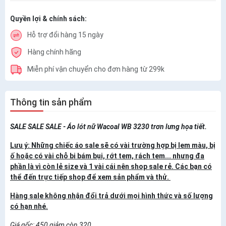
Quyền lợi & chính sách:
Hỗ trợ đổi hàng 15 ngày
Hàng chính hãng
Miễn phí vận chuyển cho đơn hàng từ 299k
Thông tin sản phẩm
SALE SALE SALE - Áo lót nữ Wacoal WB 3230 trơn lưng họa tiết.
Lưu ý: Những chiếc áo sale sẽ có v
ài trường hợp bị lem màu, bị
ố hoặc có vài chỗ bi bám bụi, rớt tem, rách tem... nhưng đa
phần là vì còn lẻ size và 1 vài cái nên shop sale rẻ. Các bạn có
thể đến trực tiếp shop để xem sản phẩm và thử.
Hàng sale không nhận đổi trả dưới mọi hình thức và số lượng
có hạn nhé.
Giá gốc: 450 giảm còn 320.