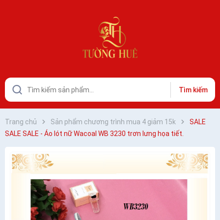
Tìm kiếm
Trang chủ
Sản phẩm chương trình mua 4 giảm 15k
SALE
SALE SALE - Áo lót nữ Wacoal WB 3230 trơn lưng họa tiết.