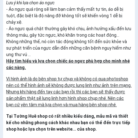
Lưu ý khi lựa chọn áo ngực
- Áo ngực quá rộng sẽ làm bạn cảm thấy mất tự tin, áo dễ bị
tuột, đặc biệt là độ nâng đỡ không tốt sẽ khiến vòng 1 dễ bị
chảy xệ.
- Áo ngực quá chật thường gây khó chịu, ảnh hưởng xấu đến lưu
thông máu, gây tức ngực, khó khăn trong các hoạt động...
Không những thế, nó còn tác động không tốt đến sức khỏe và
sự phát triển của ngực dẫn đến những căn bệnh nguy hiểm như
ung thư vú ...
Hãy tìm hiểu và lựa chọn chiếc áo ngực phù hợp cho mình nhé
các nàng.
Vì hình ảnh là do bên shop tự chụp và không có qua photoshop
nên có thể hình ảnh sẽ không được lung linh như ảnh trên mạng.
Nhưng khi hàng đến tay các bạn rồi thì các bạn sẽ thấy được
sản phẩm thật sẽ lung linh hơn hình shop chụp nhé. Nên các
bạn cứ yên tâm mà lựa chọn và mua hàng bên shop nhé.
Tại Tường Huê shop có rất nhiều kiểu dáng, mẫu mã và thiết
kế cho những phong cách khác nhau bạn có thể đến trực tiếp
shop hoặc lựa chọn trên website... của shop.