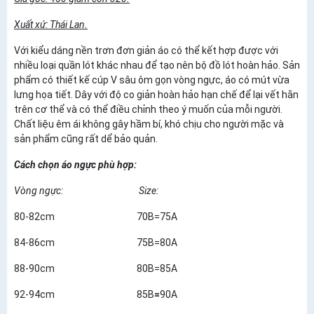
Xuất xứ: Thái Lan
.
Với kiểu dáng nền trơn đơn giản áo có thể kết hợp được với
nhiều loại quần lót khác nhau để tạo nên bộ đồ lót hoàn hảo. Sản
phẩm có thiết kế cúp V sâu ôm gọn vòng ngực, áo có mút vừa
lưng họa tiết. Dây với độ co giản hoàn hảo hạn chế để lại vết hằn
trên cơ thể và có thể điều chỉnh theo ý muốn của mỗi người.
Chất liệu êm ái không gây hầm bí, khó chịu cho người mặc và
sản phẩm cũng rất dể bảo quản.
Cách chọn áo ngực phù hợp:
Vòng ngực:
Size:
80-82cm 70B=75A
84-86cm 75B=80A
88-90cm 80B=85A
92-94cm 85B
=
90A