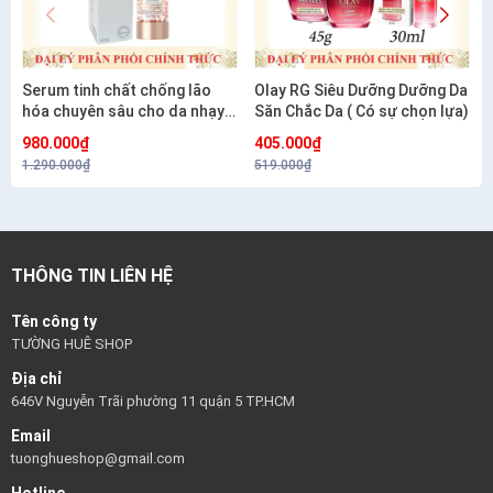
Serum tinh chất chống lão
Olay RG Siêu Dưỡng Dưỡng Da
hóa chuyên sâu cho da nhạy
Săn Chắc Da ( Có sự chọn lựa)
cảm CETAPHIL HEALTHY
980.000₫
405.000₫
RENEW SERUM 30G
1.290.000₫
519.000₫
THÔNG TIN LIÊN HỆ
Tên công ty
TƯỜNG HUÊ SHOP
Địa chỉ
646V Nguyễn Trãi phường 11 quận 5 TP.HCM
Email
tuonghueshop@gmail.com