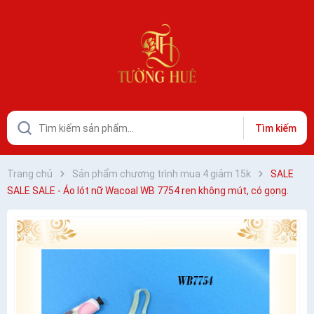
Tìm kiếm
Trang chủ
Sản phẩm chương trình mua 4 giảm 15k
SALE
SALE SALE - Áo lót nữ Wacoal WB 7754 ren không mút, có gọng.