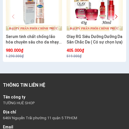
Serum tinh chất chống lão
Olay RG Siêu Dưỡng Dưỡng Da
hóa chuyên sâu cho da nhạy
Săn Chắc Da ( Có sự chọn lựa)
cảm CETAPHIL HEALTHY
980.000₫
405.000₫
RENEW SERUM 30G
1.290.000₫
519.000₫
THÔNG TIN LIÊN HỆ
Tên công ty
TƯỜNG HUÊ SHOP
Địa chỉ
646V Nguyễn Trãi phường 11 quận 5 TP.HCM
Email