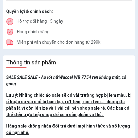
Quyền lợi & chính sách:
Hỗ trợ đổi hàng 15 ngày
Hàng chính hãng
Miễn phí vận chuyển cho đơn hàng từ 299k
Thông tin sản phẩm
SALE SALE SALE - Áo lót nữ Wacoal WB 7754 ren không mút, có
gọng.
Lưu ý: Những chiếc áo sale sẽ có v
ài trường hợp bị lem màu, bị
ố hoặc có vài chỗ bi bám bụi, rớt tem, rách tem... nhưng đa
phần là vì còn lẻ size và 1 vài cái nên shop sale rẻ. Các bạn có
thể đến trực tiếp shop để xem sản phẩm và thử.
Hàng sale không nhận đổi trả dưới mọi hình thức và số lượng
có hạn nhé.