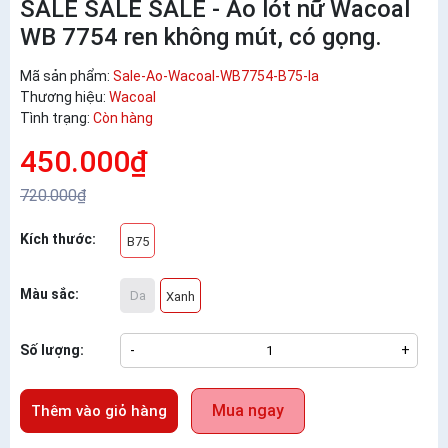
SALE SALE SALE - Áo lót nữ Wacoal
WB 7754 ren không mút, có gọng.
Mã sản phẩm:
Sale-Ao-Wacoal-WB7754-B75-la
Thương hiệu:
Wacoal
Tình trạng:
Còn hàng
450.000₫
720.000₫
Kích thước:
B75
Màu sắc:
Da
Xanh
Số lượng:
-
+
Mua ngay
Thêm vào giỏ hàng