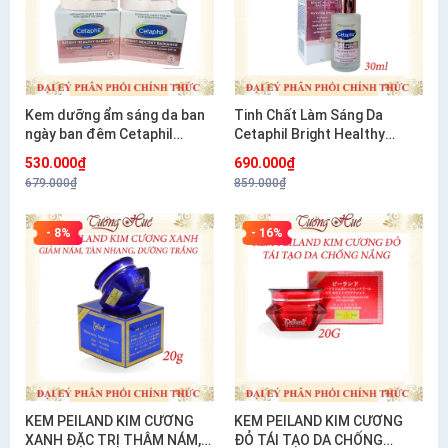
Kem dưỡng ẩm sáng da ban
Tinh Chất Làm Sáng Da
ngày ban đêm Cetaphil
Cetaphil Bright Healthy
Bright Healthy Radiance
Radiance Perfecting Serum
530.000₫
690.000₫
Brightening- 50g
30ml
679.000₫
859.000₫
- 8%
- 16%
KEM PEILAND KIM CƯƠNG
KEM PEILAND KIM CƯƠNG
XANH ĐẶC TRỊ THÂM NÁM,
ĐỎ TÁI TẠO DA CHỐNG