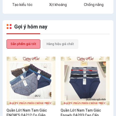
Tạo kiểu tóc
Xịt khoáng
Chống nắng
Gợi ý hôm nay
Sản phẩm giá tốt
Hàng hiệu giá chất
Quần Lót Nam Tam Giác
Quần Lót Nam Tam Giác
ENOW’S QA212 Co Giãn
Enow’s QA203 Cao Cấp