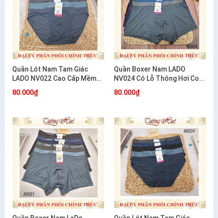
Quần Lót Nam Tam Giác
Quần Boxer Nam LADO
LADO NV022 Cao Cấp Mềm
NV024 Có Lỗ Thông Hơi Co
Mát Thoáng Khí
Giãn 4 Chiều Thoáng Mát
80.000₫
80.000₫