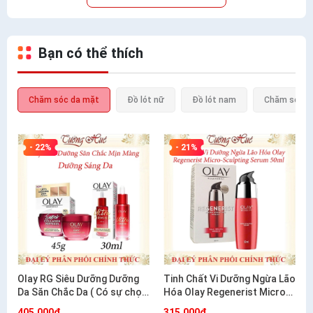
Bạn có thể thích
Chăm sóc da mặt
Đồ lót nữ
Đồ lót nam
Chăm sóc c
- 22%
- 21%
Olay RG Siêu Dưỡng Dưỡng
Tinh Chất Vi Dưỡng Ngừa Lão
Da Săn Chắc Da ( Có sự chọn
Hóa Olay Regenerist Micro-
lựa)
Sculpting Serum 50ml
405.000₫
315.000₫