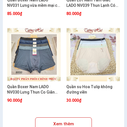
Quần Boxer Nam LaDo
Quần Lót Nam Tam Giác
NV031 Lưng vừa mềm mại co
LADO NV039 Thun Lạnh Có
giãn mặc cực êm
Lỗ Thông Hơi Co Giãn Mát
85.000₫
80.000₫
Mẻ
Quần Boxer Nam LADO
Quần su Hoa Tulip không
NV030 Lưng Thun Co Giãn
đường viền
Mềm Mát Thoáng Khí
90.000₫
30.000₫
Xem thêm