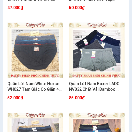
Thoải Mái Ôm Dáng
Cotton Co Giãn 4 Chiều
47.000₫
50.000₫
Quần Lót Nam White Horse
Quần Lót Nam Boxer LADO
WH027 Tam Giác Co Giãn 4
NV032 Chất Vải Bamboo
Chiều Mềm Mát Thoải Mái
Mềm Mịn
52.000₫
85.000₫