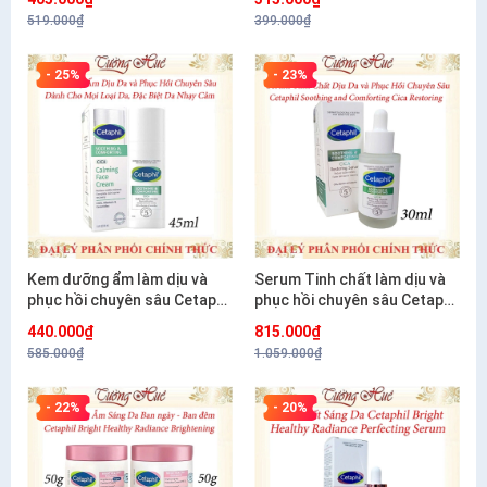
519.000₫
399.000₫
- 25%
- 23%
Kem dưỡng ẩm làm dịu và
Serum Tinh chất làm dịu và
phục hồi chuyên sâu Cetaphil
phục hồi chuyên sâu Cetaphil
Soothing and Comforting
Soothing and Comforting
440.000₫
815.000₫
Cica Calming Face Cream
Cica Restoring 30ml
585.000₫
1.059.000₫
45ml
- 22%
- 20%