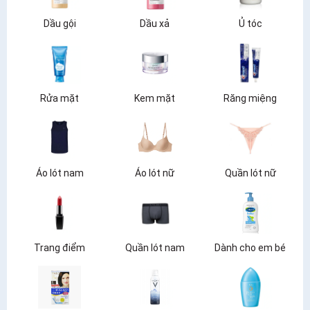
Dầu gội
Dầu xả
Ủ tóc
Rửa mặt
Kem mặt
Răng miệng
Áo lót nam
Áo lót nữ
Quần lót nữ
Trang điểm
Quần lót nam
Dành cho em bé