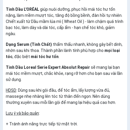
Tinh Dầu L'ORÉAL
giúp nuôi dưỡng, phục hồi mái tóc hư tổn
nặng, làm mềm mượt tóc, tăng độ bồng bềnh, đàn hồi tự nhiên.
Chiết xuất từ Dầu mầm lúa mì ( Wheat Oil ) - làm chậm quá trình
bạc tóc, làm dày và dài tóc, cấp ẩm - hạn chế tóc khô, giảm
ngàu.
Dạng Serum (Tinh Chất)
thẩm thấu nhanh, không gây bết dính,
nhờn sau khi thoa. Thành phần lành tính phù hợp cho
mọi loại
tóc
, đặc biệt
mái tóc hư tổn
.
Tinh Dầu Loreal Serie Expert Absolut Repair
sẽ mang lại bạn
mái tóc mềm mượt, chắc khỏe, rạng rỡ hơn cho bạn sau vài lần
sử dụng.
HDSD
: Dùng sau khi gội đầu, để tóc ẩm, lấy lượng vừa đủ,
massege nhẹ nhàng lên tóc từ thân đến ngọn. Nên dùng
thường xuyên sau mỗi lần gội để mang lại hiệu quả cao hơn.
Lưu ý và bảo quản
:
+ Tránh ánh nắng trực tiếp từ mặt trời.