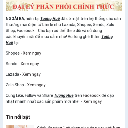
NGOÀI RA
, hiện tại
Tường Huê
đã có mặt trên hệ thống các sàn
thương mại điện tử bán lẻ như Lazada, Shopee, Sendo, Zalo
Shop, Facebook... Các bạn có thể theo dõi và sử dụng
các khuyến mãi để mua sắm nhé! Vui lòng ghé thăm
Tường
Huê
tại:
Shopee -
Xem ngay
Sendo -
Xem ngay
Lazada -
Xem ngay
Zalo Shop -
Xem ngay
Cùng Like, Follow và Share
Tường Huê
trên
Facebook
để cập
nhật nhanh nhất các sản phẩm mới nhé! -
Xem ngay
Tin nổi bật
Cách đo vòng 1 và chọn size áo ngực phù hợp