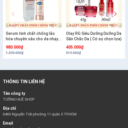
Serum tinh chất chống lão
Olay RG Siêu Dưỡng Dưỡng Da
hóa chuyên sâu cho da nhạy
Săn Chắc Da ( Có sự chọn lựa)
cảm CETAPHIL HEALTHY
980.000₫
405.000₫
RENEW SERUM 30G
1.290.000₫
519.000₫
THÔNG TIN LIÊN HỆ
Tên công ty
TƯỜNG HUÊ SHOP
Địa chỉ
646V Nguyễn Trãi phường 11 quận 5 TP.HCM
Email